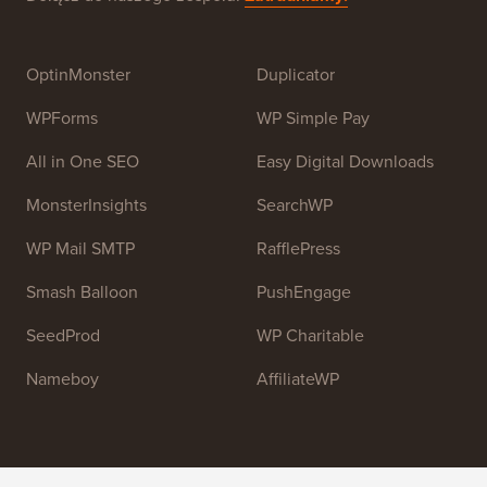
OptinMonster
Duplicator
WPForms
WP Simple Pay
All in One SEO
Easy Digital Downloads
MonsterInsights
SearchWP
WP Mail SMTP
RafflePress
Smash Balloon
PushEngage
SeedProd
WP Charitable
Nameboy
AffiliateWP