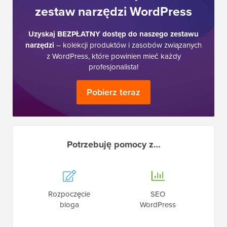
zestaw narzędzi WordPress
Uzyskaj BEZPŁATNY dostęp do naszego zestawu
narzędzi
– kolekcji produktów i zasobów związanych
z WordPress, które powinien mieć każdy
profesjonalista!
Pobierz teraz
Potrzebuję pomocy z…
Rozpoczęcie
SEO
bloga
WordPress