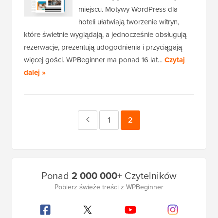
miejscu. Motywy WordPress dla
hoteli ułatwiają tworzenie witryn,
które świetnie wyglądają, a jednocześnie obsługują
rezerwacje, prezentują udogodnienia i przyciągają
więcej gości. WPBeginner ma ponad 16 lat…
Czytaj
dalej »
Poprzednia
Strona
1
Strona
2
strona
Główny
Ponad
2 000 000+
Czytelników
pasek
Pobierz świeże treści z WPBeginner
boczny