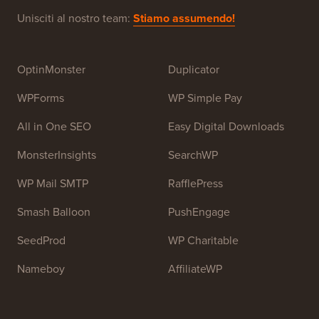
principianti. WPBeginner è stato fondato nel luglio
2009 da
Syed Balkhi
. L'obiettivo principale di questo
sito è fornire tutorial di WordPress di alta qualità e altre
risorse di formazione per aiutare le persone a imparare
WordPress e migliorare i propri siti web.
Unisciti al nostro team:
Stiamo assumendo!
OptinMonster
Duplicator
WPForms
WP Simple Pay
All in One SEO
Easy Digital Downloads
MonsterInsights
SearchWP
WP Mail SMTP
RafflePress