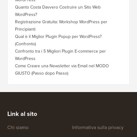
Quanto Costa Davvero Costruire un Sito Web
Come Sp
WordPress?
Dominio
Registrazione Gratuita: Workshop WordPress per
Come Pa
Principianti
Posizio
Qual è il Miglior Plugin Popup per WordPress?
Come Pa
(Confronto)
(Passo 
Confronto tra i 5 Migliori Plugin E-commerce per
Come Pa
WordPress
WordPr
Come Creare una Newsletter via Email nel MODO
Come Sp
GIUSTO (Passo dopo Passo)
Server 