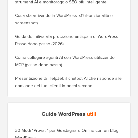
strumenti AI e monitoraggio SEO più intelligente
Cosa sta arrivando in WordPress 7.1? (Funzionalità e
screenshot)
Guida definitiva alla protezione antispam di WordPress –
Passo dopo passo (2026)
Come collegare agenti AI con WordPress utilizzando
MCP (passo dopo passo)
Presentazione di HelpJet: il chatbot AI che risponde alle
domande dei tuoi clienti in pochi secondi
Guide WordPress
utili
30 Modi "Provati" per Guadagnare Online con un Blog
Come Sp
WordPress
WordPre