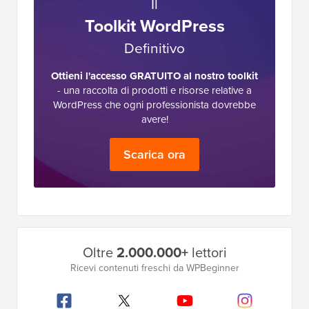
Il
Toolkit WordPress
Definitivo
Ottieni l'accesso GRATUITO al nostro toolkit
- una raccolta di prodotti e risorse relative a
WordPress che ogni professionista dovrebbe
avere!
Scarica ora
Barra
Oltre
2.000.000+
lettori
laterale
Ricevi contenuti freschi da WPBeginner
principale