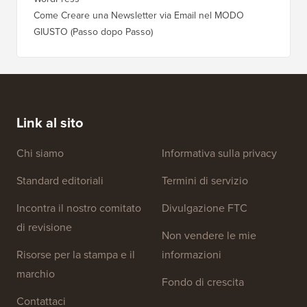
Come Creare una Newsletter via Email nel MODO
GIUSTO (Passo dopo Passo)
Link al sito
Chi siamo
Informativa sulla privacy
Standard editoriali
Termini di servizio
Incontra il nostro comitato
Divulgazione FTC
di revisione
Non vendere le mie
Risorse per la stampa e il
informazioni
marchio
Fondo di crescita
Contattaci