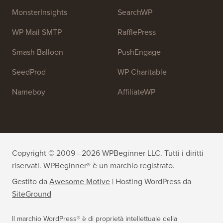
MonsterInsights
SearchWP
WP Mail SMTP
RafflePress
Smash Balloon
PushEngage
SeedProd
WP Charitable
Nameboy
AffiliateWP
Copyright © 2009 - 2026 WPBeginner LLC. Tutti i diritti
riservati. WPBeginner® è un marchio registrato.
Gestito da
Awesome Motive
|
Hosting WordPress
da
SiteGround
Il marchio WordPress® è di proprietà intellettuale della