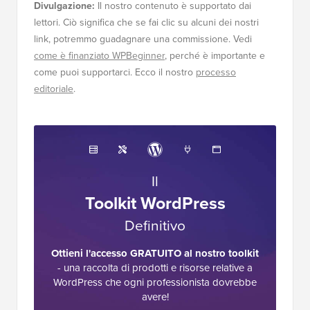
Divulgazione:
Il nostro contenuto è supportato dai
lettori. Ciò significa che se fai clic su alcuni dei nostri
link, potremmo guadagnare una commissione. Vedi
come è finanziato WPBeginner
, perché è importante e
come puoi supportarci. Ecco il nostro
processo
editoriale
.
Il
Toolkit WordPress
Definitivo
Ottieni l'accesso GRATUITO al nostro toolkit
- una raccolta di prodotti e risorse relative a
WordPress che ogni professionista dovrebbe
avere!