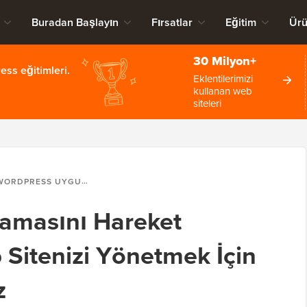
Buradan Başlayın
Fırsatlar
Eğitim
Ürü
30 Milyon+
ss eğitimleri.
Eklentilerimizi
kullanan web
siteleri
PRESS UYGULAMASINI HAREKET HALINDEYKEN WEB SITENIZI YÖNETMEK İÇIN NASIL KULLANIRSINIZ
amasını Hareket
Sitenizi Yönetmek İçin
z