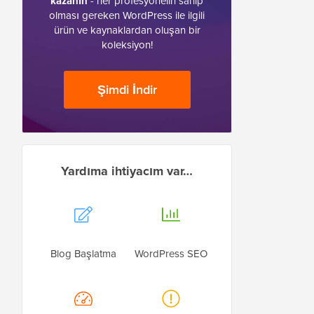
kazanın
- her profesyonelin sahip
olması gereken WordPress ile ilgili
ürün ve kaynaklardan oluşan bir
koleksiyon!
Şimdi İndir
Yardıma ihtiyacım var…
Blog Başlatma
WordPress SEO