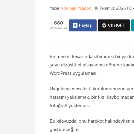
Yazar
Nouman Yaqoob
|
16 Temmuz 2026
|
Ok
660
Paylaş
ChatGPT
PAYLAŞIMLAR
Bir market kasasında sitemdeki bir yazı
şeye dizüstü bilgisayarıma dönene kad
WordPress uygulaması.
Uygulama masaüstü kurulumunuzun yerini
hatasını yakalamak, bir fikri kaybolmada
fotoğrafı yüklemek.
Bu kılavuzda, onu hareket halindeyken s
göstereceğim.