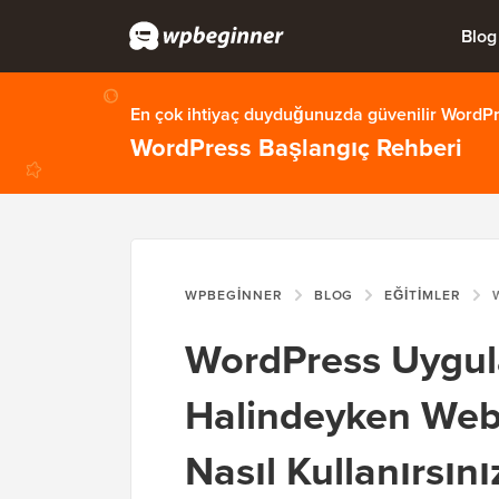
Blog
En çok ihtiyaç duyduğunuzda güvenilir WordPre
WordPress Başlangıç Rehberi
WPBEGINNER
BLOG
EĞITIMLER
WORD
WordPress Uygul
Halindeyken Web 
Nasıl Kullanırsını