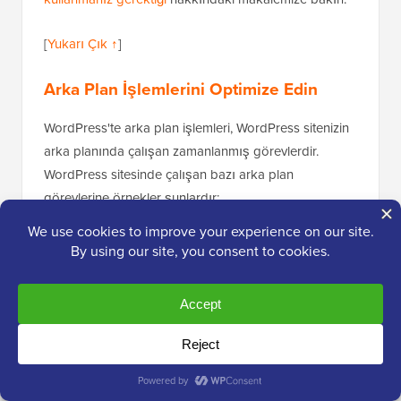
[
Yukarı Çık ↑
]
Arka Plan İşlemlerini Optimize Edin
WordPress'te arka plan işlemleri, WordPress sitenizin
arka planında çalışan zamanlanmış görevlerdir.
WordPress sitesinde çalışan bazı arka plan
görevlerine örnekler şunlardır:
WordPress yedekleme eklentisi görevleri
WordPress cron işleri
ile zamanlanmış
gönderileri yayınlama
Güncellemeleri kontrol etmek için WordPress
cron işleri
İçerik çekmeye çalışan arama motorları ve