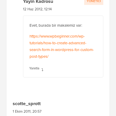
olarak değil) nasıl uygulayacağınızı hiç
anladınız mı?
Yanıtla
Yayın Kadrosu
YÖNETICI
12 Haz 2012, 12:14
Evet, burada bir makalemiz var:
https://www.wpbeginner.com/wp-
tutorials/how-to-create-advanced-
search-form-in-wordpress-for-custom-
post-types/
Yanıtla