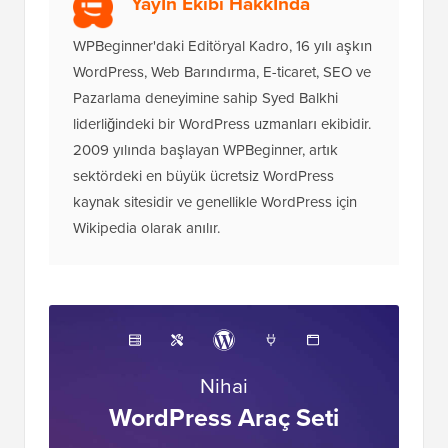
bağlantılarımıza tıkladığınızda bir komisyon
kazanabileceğimiz anlamına gelir.
WPBeginner'ın nasıl
finanse edildiğini
, neden önemli olduğunu ve bize nasıl
destek olabileceğinizi görün. İşte
editöryal sürecimiz
.
Yayın Ekibi Hakkında
WPBeginner'daki Editöryal Kadro, 16 yılı aşkın
WordPress, Web Barındırma, E-ticaret, SEO ve
Pazarlama deneyimine sahip Syed Balkhi
liderliğindeki bir WordPress uzmanları ekibidir.
2009 yılında başlayan WPBeginner, artık
sektördeki en büyük ücretsiz WordPress
kaynak sitesidir ve genellikle WordPress için
Wikipedia olarak anılır.