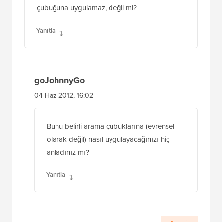
Alan Hughes
05 Eki 2011, 10:56
Peki bunu belirli bir arama çubuğuna nasıl
uygularsınız? Filtreyi sitenizdeki her arama
çubuğuna uygulamaz, değil mi?
Yanıtla
goJohnnyGo
04 Haz 2012, 16:02
Bunu belirli arama çubuklarına (evrensel