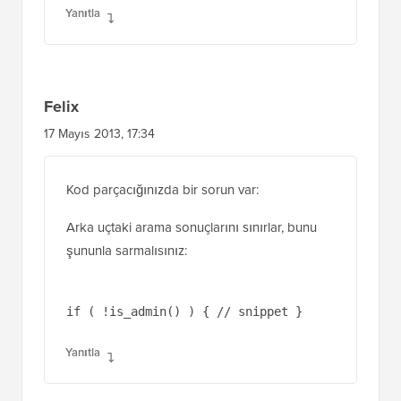
Hasan Gad Allah
07 Kas 2013, 05:39
Teşekkürler, bu kodu arıyordum (Y)
Yanıtla
Felix
17 Mayıs 2013, 17:34
Kod parçacığınızda bir sorun var:
Arka uçtaki arama sonuçlarını sınırlar, bunu