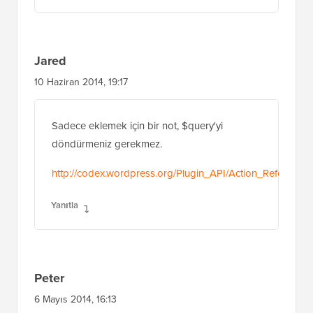
Sadece gönderiler içinde arama yapmam
gerekiyor, sayfalar değil.
$query->set(‘post_type’,array(‘post’));
Bu sayfaları da görüntüler.
Yanıtla
Jared
10 Haziran 2014, 19:17
Sadece eklemek için bir not, $query'yi
döndürmeniz gerekmez.
http://codex.wordpress.org/Plugin_API/Action_Reference