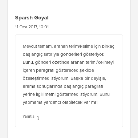
son güncellemeniz 2013'teymiş! Temam da
Anında Arama kullanıyor ve sonuçları orada
da sınırlamak istiyorum. Bunu nasıl
yapabilirim?
Yanıtla
Sparsh Goyal
11 Oca 2017, 10:01
Mevcut temam, aranan terim/kelime için birkaç
başlangıç satırıyla gönderileri gösteriyor.
Bunu, gönderi özetinde aranan terimi/kelimeyi
içeren paragrafı gösterecek şekilde
özelleştirmek istiyorum. Başka bir deyişle,