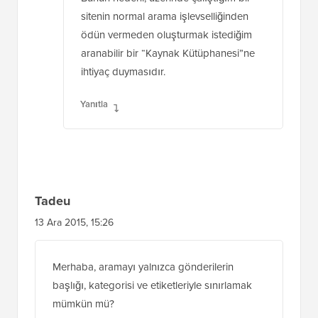
Bu nasıl uygulanıyor? Greg'in yorumunu
doğru okuyorsam, varsayılan aramayı
sitenin diğer alanları için olduğu gibi
tutarken, yalnızca bir gönderi türüyle
sınırlı tek bir form istiyoruz.
Bunun nedeni, üzerinde çalıştığım bir
sitenin normal arama işlevselliğinden
ödün vermeden oluşturmak istediğim
aranabilir bir “Kaynak Kütüphanesi”ne
ihtiyaç duymasıdır.
Yanıtla