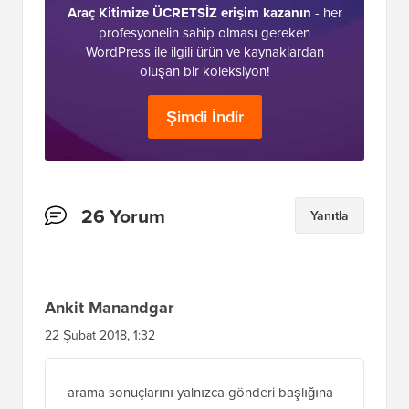
Nihai
WordPress Araç Seti
Araç Kitimize ÜCRETSİZ erişim kazanın
- her
profesyonelin sahip olması gereken
WordPress ile ilgili ürün ve kaynaklardan
oluşan bir koleksiyon!
Şimdi İndir
Okuyucu
26 Yorum
Yanıtla
Etkileşimleri