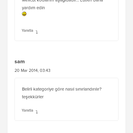
sonuç buluyor. search.php dosyamı yalnızca
kategoriler bölümü için özelleştirmek
istiyorum. Başka bir deyişle, bir şey
aradığınızda sonuçlar yalnızca kategoriler
bölümlerinden olmalıdır. Böylece gereksiz ve
yinelenen sonuçlardan kurtulmuş olurum.
Mevcut kodlarım aşağıdadır… Lütfen bana
yardım edin
Yanıtla
sam
20 Mar 2014, 03:43