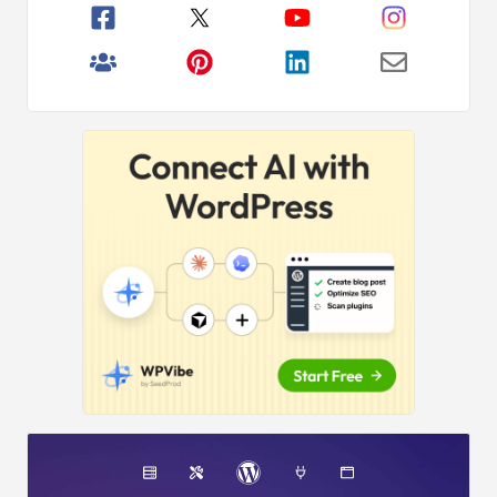
Birincil
2.000.000'den Fazla
Okuyucu
Kenar
WPBeginner'dan taze içerik alın
Çubuğu