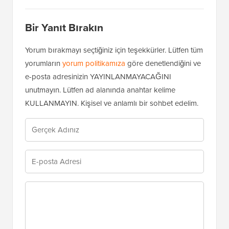
@scotte_sprott Dizide, sadece page'i tutun
ve posts'u kaldırın.
Yanıtla
Bir Yanıt Bırakın
Yorum bırakmayı seçtiğiniz için teşekkürler. Lütfen tüm
yorumların
yorum politikamıza
göre denetlendiğini ve
e-posta adresinizin YAYINLANMAYACAĞINI
unutmayın. Lütfen ad alanında anahtar kelime
KULLANMAYIN. Kişisel ve anlamlı bir sohbet edelim.