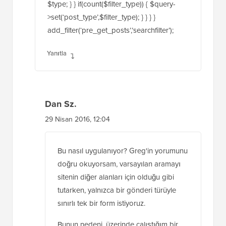
>is_search && !is_admin() ) {
if(isset($_GET[‘post_type’])) { $types =
(array) $_GET[‘post_type’]; $allowed_types
= get_post_types(array(‘public’ => true,
‘exclude_from_search’ => false));
foreach($types as $type) { if( in_array(
$type, $allowed_types ) ) { $filter_type[] =
$type; } } if(count($filter_type)) { $query-
>set(‘post_type’,$filter_type); } } } }
add_filter(‘pre_get_posts’,’searchfilter’);
Yanıtla
Dan Sz.
29 Nisan 2016, 12:04