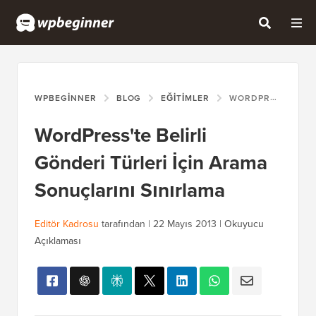
WPBEGINNER
BLOG
EĞITIMLER
WORDPRESS'TE BELIRLI GÖNDERI TÜRLERI İÇIN ARAMA SONUÇLARINI SINIRLAMA
WordPress'te Belirli
Gönderi Türleri İçin Arama
Sonuçlarını Sınırlama
Editör Kadrosu
tarafından |
22 Mayıs 2013
|
Okuyucu
Açıklaması