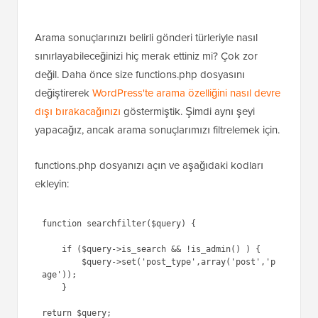
Arama sonuçlarınızı belirli gönderi türleriyle nasıl
sınırlayabileceğinizi hiç merak ettiniz mi? Çok zor
değil. Daha önce size functions.php dosyasını
değiştirerek
WordPress'te arama özelliğini nasıl devre
dışı bırakacağınızı
göstermiştik. Şimdi aynı şeyi
yapacağız, ancak arama sonuçlarımızı filtrelemek için.
functions.php dosyanızı açın ve aşağıdaki kodları
ekleyin:
1
function
searchfilter(
$query
) {
2
3
if
(
$query
->is_search && 
!is_admin() ) {
4
$query
-
>set(
'post_type'
,
array
(
'post'
,
'p