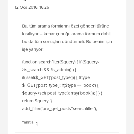
add_filter(‘pre_get_posts’, ‘searchFilter’);
Yanıtla
Greg
12 Oca 2016, 16:26
Bu, tüm arama formlarını özel gönderi türüne
kısıtlıyor – kenar çubuğu arama formum dahil,
bu da tüm sonuçları döndürmeli. Bu benim için
işe yarıyor:
function searchfilter($query) { if ($query-
>is_search && !is_admin() ) {
if(isset($_GET[‘post_type’])) { $type =