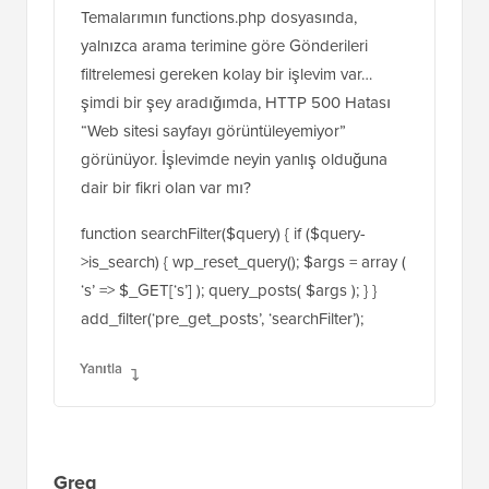
Steven
14 Haz 2016, 8:17
Temalarımın functions.php dosyasında,
yalnızca arama terimine göre Gönderileri
filtrelemesi gereken kolay bir işlevim var…
şimdi bir şey aradığımda, HTTP 500 Hatası
“Web sitesi sayfayı görüntüleyemiyor”
görünüyor. İşlevimde neyin yanlış olduğuna
dair bir fikri olan var mı?
function searchFilter($query) { if ($query-
>is_search) { wp_reset_query(); $args = array (
‘s’ => $_GET[‘s’] ); query_posts( $args ); } }