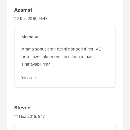
arama sonuçlarında başlangıç paragrafı
yerine ilgili metni göstermek istiyorum. Bunu
yapmama yardımcı olabilecek var mı?
Yanıtla
Azamat
22 Kas 2016, 14:47
Merhaba,
Arama sonuçlarını belirli gönderi türleri VE
belirli özel taksonomi terimleri için nasıl
sınırlayabilirim?
Yanıtla