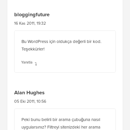
şununla sarmalısınız:
if ( !is_admin() ) { // snippet }
Yanıtla
bloggingfuture
16 Kas 2011, 19:32
Bu WordPress için oldukça değerli bir kod.
Teşekkürler!
Yanıtla