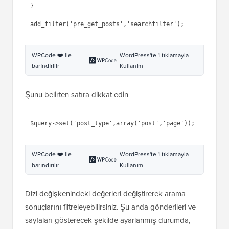
age'
));
5
}
6
7
return
$query
;
8
}
9
1
add_filter(
'pre_get_posts'
,
'sear
0
chfilter'
);
WPCode ❤️ ile
WordPress'te 1 tıklamayla
barındırılır
Kullanım
Şunu belirten satıra dikkat edin
1
$query
-
>set(
'post_type'
,
array
(
'post'
,
'p
age'
));