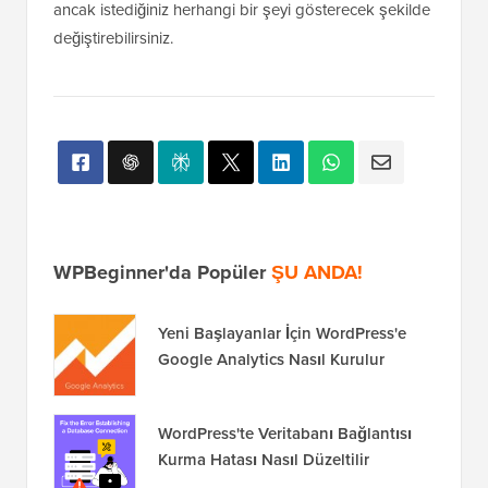
WPCode ❤️ ile
WordPress'te 1 tıklamayla
barındırılır
Kullanım
Dizi değişkenindeki değerleri değiştirerek arama
sonuçlarını filtreleyebilirsiniz. Şu anda gönderileri ve
sayfaları gösterecek şekilde ayarlanmış durumda,
ancak istediğiniz herhangi bir şeyi gösterecek şekilde
değiştirebilirsiniz.
WPBeginner'da Popüler
ŞU ANDA!