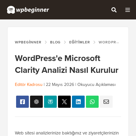
WPBEGINNER
BLOG
EĞITIMLER
WORDPRESS'E MICROSOFT CLARITY ANALIZI NASIL KURULUR
WordPress'e Microsoft
Clarity Analizi Nasıl Kurulur
Editör Kadrosu
|
22 Mayıs 2026
|
Okuyucu Açıklaması
Web sitesi analizlerinize baktığınız ve ziyaretçilerinizin