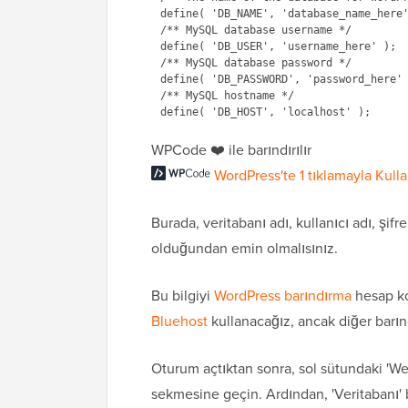
define( 'DB_NAME', 'database_name_here'
/** MySQL database username */

define( 'DB_USER', 'username_here' );

/** MySQL database password */

define( 'DB_PASSWORD', 'password_here' 
/** MySQL hostname */

WPCode ❤️ ile barındırılır
WordPress'te 1 tıklamayla Kull
Burada, veritabanı adı, kullanıcı adı, şifr
olduğundan emin olmalısınız.
Bu bilgiyi
WordPress barındırma
hesap ko
Bluehost
kullanacağız, ancak diğer barınd
Oturum açtıktan sonra, sol sütundaki 'We
sekmesine geçin. Ardından, 'Veritabanı'