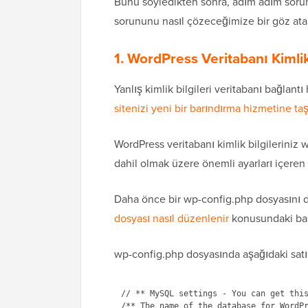
Bunu söyledikten sonra, adım adım sorun 
sorununu nasıl çözeceğimize bir göz ata
1. WordPress Veritabanı Kimlik 
Yanlış kimlik bilgileri
veritabanı bağlantı
sitenizi yeni bir barındırma hizmetine ta
WordPress veritabanı kimlik bilgileriniz 
dahil olmak üzere önemli ayarları içeren
Daha önce bir wp-config.php dosyasını d
dosyası nasıl düzenlenir
konusundaki baş
wp-config.php dosyasında aşağıdaki satır
// ** MySQL settings - You can get this
/** The name of the database for WordPr