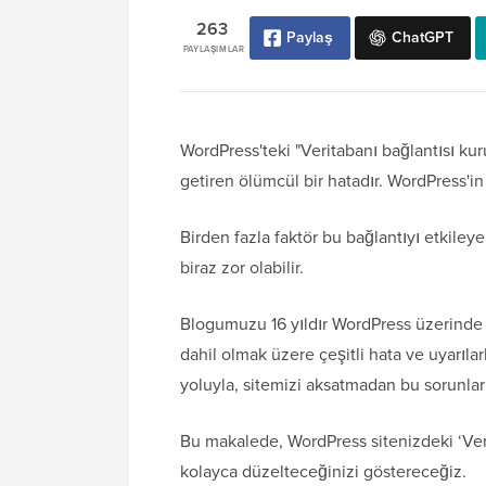
263
Paylaş
ChatGPT
PAYLAŞIMLAR
WordPress'teki "Veritabanı bağlantısı kuru
getiren ölümcül bir hatadır. WordPress'
Birden fazla faktör bu bağlantıyı etkiley
biraz zor olabilir.
Blogumuzu 16 yıldır WordPress üzerinde ça
dahil olmak üzere çeşitli hata ve uyarıl
yoluyla, sitemizi aksatmadan bu sorunlar
Bu makalede, WordPress sitenizdeki ‘Veri
kolayca düzelteceğinizi göstereceğiz.