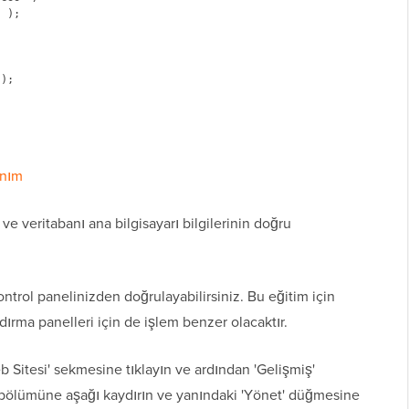
 );

);

anım
e ve veritabanı ana bilgisayarı bilgilerinin doğru
ntrol panelinizden doğrulayabilirsiniz. Bu eğitim için
ırma panelleri için de işlem benzer olacaktır.
b Sitesi' sekmesine tıklayın ve ardından 'Gelişmiş'
 bölümüne aşağı kaydırın ve yanındaki 'Yönet' düğmesine