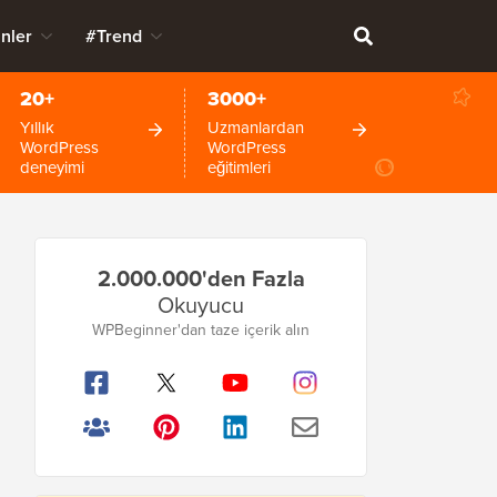
nler
#Trend
20+
3000+
Yıllık
Uzmanlardan
WordPress
WordPress
deneyimi
eğitimleri
Birincil
2.000.000'den Fazla
Kenar
Okuyucu
Çubuğu
WPBeginner'dan taze içerik alın