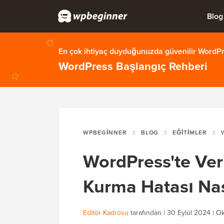
Blog
En çok ihtiyaç duyduğunuzda güvenilir WordPre
WordPress Başlangıç Rehberi
WPBEGINNER
BLOG
EĞITIMLER
WOR
WordPress'te Ver
Kurma Hatası Nası
Editör Kadrosu
tarafından |
30 Eylül 2024
|
Ok