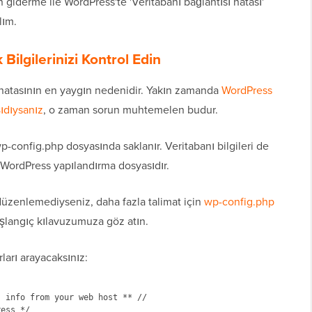
giderme ile WordPress'te 'Veritabanı bağlantısı hatası'
lım.
Bilgilerinizi Kontrol Edin
 hatasının en yaygın nedenidir. Yakın zamanda
WordPress
şıdıysanız
, o zaman sorun muhtemelen budur.
wp-config.php dosyasında saklanır. Veritabanı bilgileri de
 WordPress yapılandırma dosyasıdır.
üzenlemediyseniz, daha fazla talimat için
wp-config.php
langıç kılavuzumuza göz atın.
ları arayacaksınız:
 info from your web host ** //

ess */
