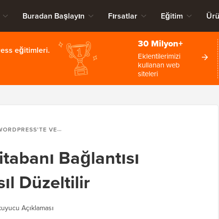
Buradan Başlayın
Fırsatlar
Eğitim
Ürü
30 Milyon+
ss eğitimleri.
Eklentilerimizi
kullanan web
siteleri
DPRESS'TE VERITABANI BAĞLANTISI KURMA HATASI NASIL DÜZELTILIR
itabanı Bağlantısı
l Düzeltilir
uyucu Açıklaması