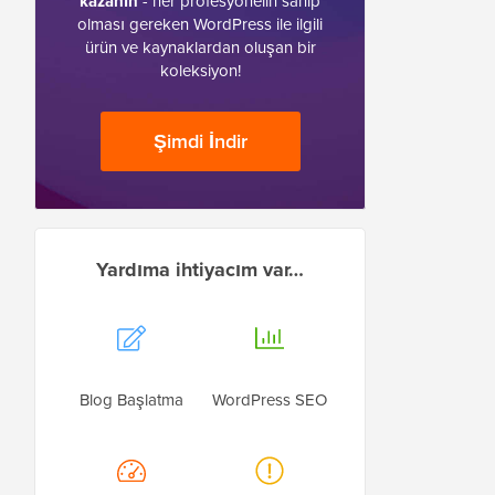
kazanın
- her profesyonelin sahip
olması gereken WordPress ile ilgili
ürün ve kaynaklardan oluşan bir
koleksiyon!
Şimdi İndir
Yardıma ihtiyacım var…
Blog Başlatma
WordPress SEO