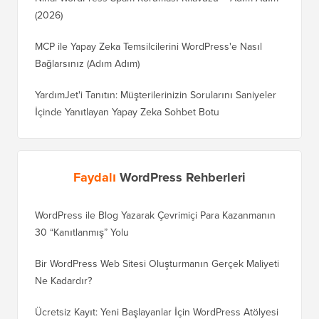
(2026)
MCP ile Yapay Zeka Temsilcilerini WordPress'e Nasıl
Bağlarsınız (Adım Adım)
YardımJet'i Tanıtın: Müşterilerinizin Sorularını Saniyeler
İçinde Yanıtlayan Yapay Zeka Sohbet Botu
Faydalı
WordPress Rehberleri
WordPress ile Blog Yazarak Çevrimiçi Para Kazanmanın
Blogunu
30 “Kanıtlanmış” Yolu
Doğru T
Bir WordPress Web Sitesi Oluşturmanın Gerçek Maliyeti
SEO Kay
Ne Kadardır?
Nasıl D
Ücretsiz Kayıt: Yeni Başlayanlar İçin WordPress Atölyesi
Blogger