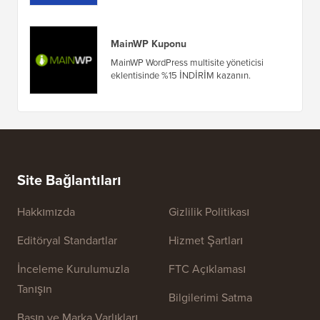
MainWP Kuponu
MainWP WordPress multisite yöneticisi
eklentisinde %15 İNDİRİM kazanın.
Site Bağlantıları
Hakkımızda
Gizlilik Politikası
Editöryal Standartlar
Hizmet Şartları
İnceleme Kurulumuzla
FTC Açıklaması
Tanışın
Bilgilerimi Satma
Basın ve Marka Varlıkları