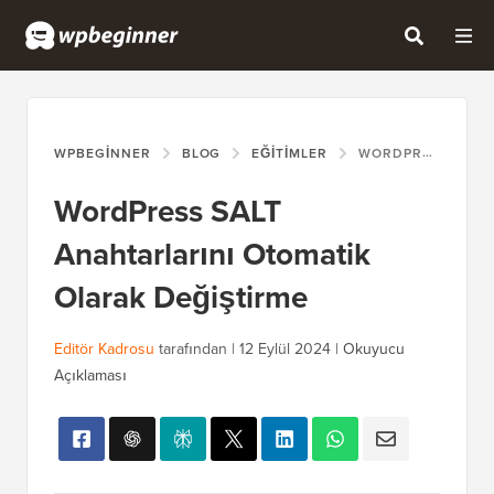
WPBEGINNER
BLOG
EĞITIMLER
WORDPRESS SALT ANAHTARLARINI OTOMATIK OLARAK DEĞIŞTIRME
WordPress SALT
Anahtarlarını Otomatik
Olarak Değiştirme
Editör Kadrosu
tarafından |
12 Eylül 2024
|
Okuyucu
Açıklaması