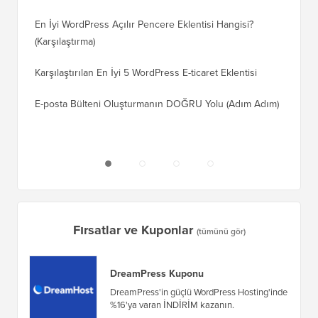
Geçiş Na
En İyi WordPress Açılır Pencere Eklentisi Hangisi?
(Karşılaştırma)
Wix'ten
Adım)
Karşılaştırılan En İyi 5 WordPress E-ticaret Eklentisi
Squares
E-posta Bülteni Oluşturmanın DOĞRU Yolu (Adım Adım)
WordPre
Sunucuy
Fırsatlar ve Kuponlar
(tümünü gör)
DreamPress Kuponu
DreamPress'in güçlü WordPress Hosting'inde
%16'ya varan İNDİRİM kazanın.