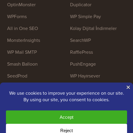
OptinMonster
Duplicator
WPForms
WP Simple Pay
All in One SEO
Kolay Dijital İndirmeler
MonsterInsights
SearchWP
WP Mail SMTP
RafflePress
Smash Balloon
PushEngage
SeedProd
WP Hayırsever
Nameboy
AffiliateWP
Telif Hakkı © 2009 - 2026 WPBeginner LLC. Tüm Hakları
Saklıdır. WPBeginner®, tescilli bir ticari markadır.