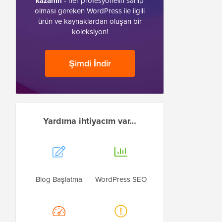
kazanın
- her profesyonelin sahip
olması gereken WordPress ile ilgili
ürün ve kaynaklardan oluşan bir
koleksiyon!
Şimdi İndir
Yardıma ihtiyacım var…
Blog Başlatma
WordPress SEO