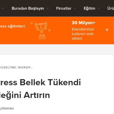
Buradan Başlayın
Fırsatlar
Eğitim
Ürü
30 Milyon+
ss eğitimleri.
Eklentilerimizi
kullanan web
siteleri
ELTME: WORDPRESS BELLEK TÜKENDI HATASI – PHP BELLEĞINI ARTIRIN
ress Bellek Tükendi
eğini Artırın
ıklaması