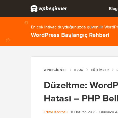
Blog
En çok ihtiyaç duyduğunuzda güvenilir WordPre
WordPress Başlangıç Rehberi
WPBEGINNER
BLOG
EĞITIMLER
DÜZ
Düzeltme: WordP
Hatası – PHP Bell
Editör Kadrosu
|
11 Haziran 2025
|
Okuyucu Aç