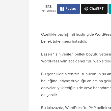
518
Paylaş
ChatGPT
PAYLAŞIMLAR
Özellikle paylaşımlı hosting'de WordPress
bellek tükenmesi hatasıdır.
Bazen “İzin verilen bellek boyutu yetersi
WordPress yalnızca genel “Bu web sitesind
Bu genellikle sitenizin, sunucunun şu a
belleğine ihtiyaç duyduğu anlamına geli
dosyaları yüklediğinizde veya barındırma
oluşabilir.
Bu kılavuzda, WordPress'te PHP bellek sını