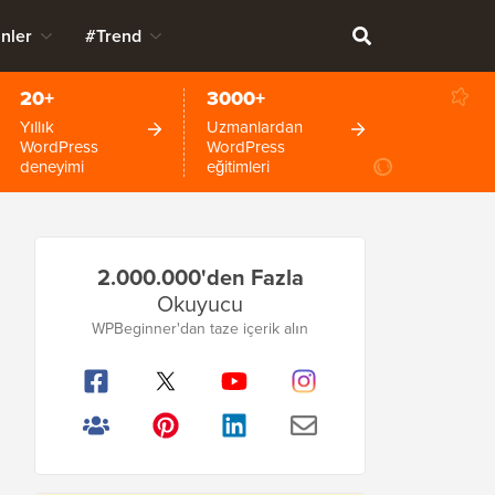
nler
#Trend
20+
3000+
Yıllık
Uzmanlardan
WordPress
WordPress
deneyimi
eğitimleri
Birincil
2.000.000'den Fazla
Kenar
Okuyucu
Çubuğu
WPBeginner'dan taze içerik alın