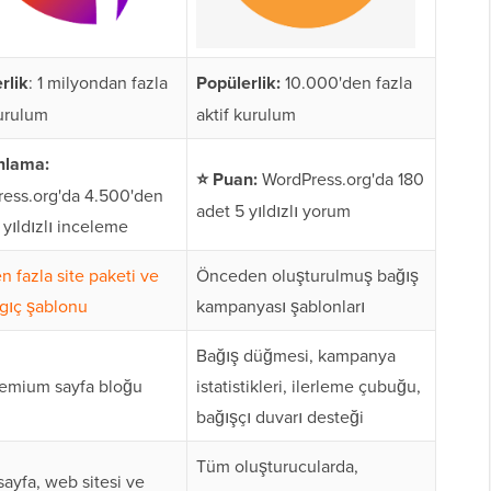
rlik
: 1 milyondan fazla
Popülerlik:
10.000'den fazla
kurulum
aktif kurulum
nlama:
⭐
Puan:
WordPress.org'da 180
ess.org'da 4.500'den
adet 5 yıldızlı yorum
 yıldızlı inceleme
n fazla site paketi ve
Önceden oluşturulmuş bağış
gıç şablonu
kampanyası şablonları
Bağış düğmesi, kampanya
emium sayfa bloğu
istatistikleri, ilerleme çubuğu,
bağışçı duvarı desteği
Tüm oluşturucularda,
sayfa, web sitesi ve