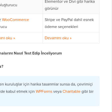
Elementor ve Divi gibi harika
luşturucu
görünür
z
WooCommerce
Stripe ve PayPal dahil esnek
rucu
ödeme seçenekleri
nı oku »
Devamını oku »
arını Nasıl Test Edip İnceliyorum
z?
 kuruluşlar için harika tasarımlar sunsa da, çevrimiçi
kilde kabul etmek için
WPForms
veya
Charitable
gibi bir