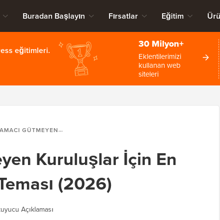
Buradan Başlayın
Fırsatlar
Eğitim
Ürü
30 Milyon+
ss eğitimleri.
Eklentilerimizi
kullanan web
siteleri
EYEN KURULUŞLAR İÇIN EN İYI 14 WORDPRESS TEMASI (2026)
en Kuruluşlar İçin En
 Teması (2026)
uyucu Açıklaması