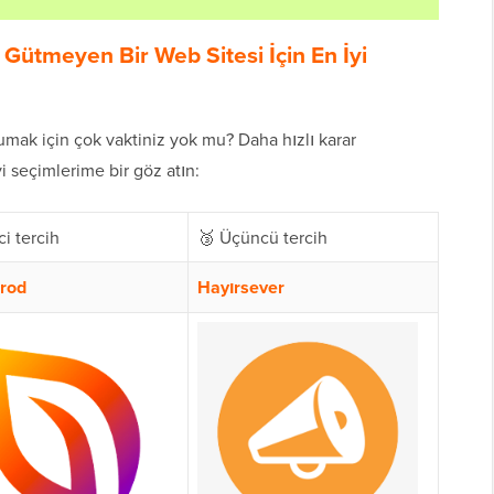
 Gütmeyen Bir Web Sitesi İçin En İyi
mak için çok vaktiniz yok mu? Daha hızlı karar
i seçimlerime bir göz atın:
ci tercih
🥉 Üçüncü tercih
rod
Hayırsever