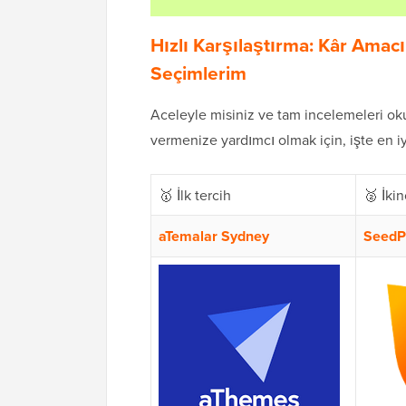
Hızlı Karşılaştırma: Kâr Amacı
Seçimlerim
Aceleyle misiniz ve tam incelemeleri oku
vermenize yardımcı olmak için, işte en iy
🥇 İlk tercih
🥈 İkin
aTemalar Sydney
SeedP