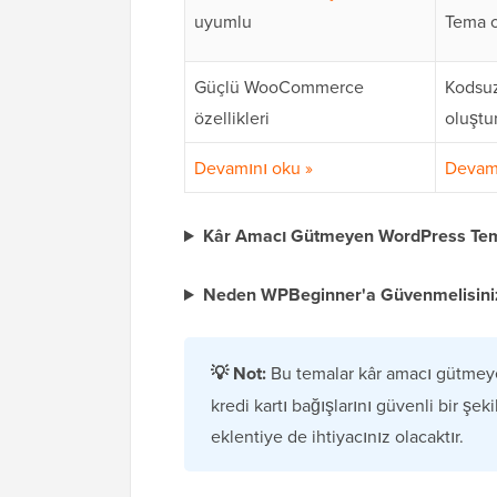
uyumlu
Tema o
Güçlü WooCommerce
Kodsu
özellikleri
oluştu
Devamını oku »
Devamı
Kâr Amacı Gütmeyen WordPress Temal
Neden WPBeginner'a Güvenmelisini
💡
Not:
Bu temalar kâr amacı gütmeyen
kredi kartı bağışlarını güvenli bir şe
eklentiye de ihtiyacınız olacaktır.