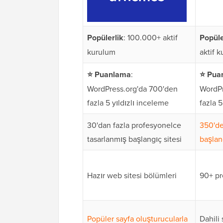
Popülerlik
: 100.000+ aktif
Popüle
kurulum
aktif 
⭐
Puanlama
:
⭐
Pua
WordPress.org'da 700'den
WordPr
fazla 5 yıldızlı inceleme
fazla 5
30'dan fazla profesyonelce
350'de
tasarlanmış başlangıç sitesi
başlan
Hazır web sitesi bölümleri
90+ pr
Popüler sayfa oluşturucularla
Dahili 