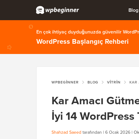
Blog
En çok ihtiyaç duyduğunuzda güvenilir WordPre
WordPress Başlangıç Rehberi
WPBEGINNER
BLOG
VITRIN
KAR AMACI GÜTM
Kar Amacı Gütmey
İyi 14 WordPress
Shahzad Saeed
tarafından |
6 Ocak 2026
|
Ok