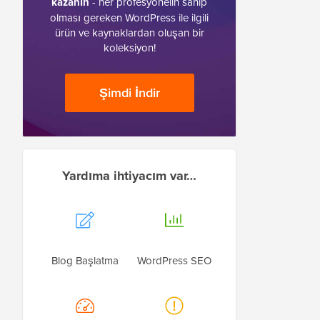
kazanın
- her profesyonelin sahip
olması gereken WordPress ile ilgili
ürün ve kaynaklardan oluşan bir
koleksiyon!
Şimdi İndir
Yardıma ihtiyacım var…
Blog Başlatma
WordPress SEO