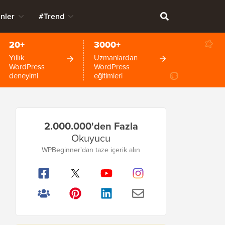
nler
#Trend
20+
3000+
Yıllık
Uzmanlardan
WordPress
WordPress
deneyimi
eğitimleri
Birincil
2.000.000'den Fazla
Kenar
Okuyucu
Çubuğu
WPBeginner'dan taze içerik alın