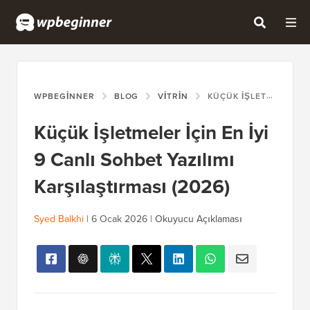
WPBEGINNER
BLOG
VITRIN
KÜÇÜK İŞLETMELER İÇIN EN İYI 9 CANLI SOHBET YAZILIMI KARŞILAŞTIRMASI (2026)
Küçük İşletmeler İçin En İyi
9 Canlı Sohbet Yazılımı
Karşılaştırması (2026)
Syed Balkhi
|
6 Ocak 2026
|
Okuyucu Açıklaması