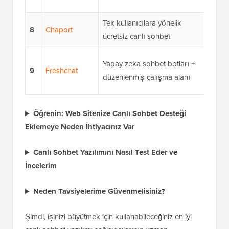
fiyatla
Tek kullanıcılara yönelik
Ayda 
8
Chaport
ücretsiz canlı sohbet
fiyatl
Ajan 
Yapay zeka sohbet botları +
9
Freshchat
dolar
düzenlenmiş çalışma alanı
fiyatla
Öğrenin: Web Sitenize Canlı Sohbet Desteği
Eklemeye Neden İhtiyacınız Var
Canlı Sohbet Yazılımını Nasıl Test Eder ve
İncelerim
Neden Tavsiyelerime Güvenmelisiniz?
Şimdi, işinizi büyütmek için kullanabileceğiniz en iyi