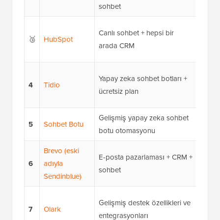
fiyatıy
sohbet
Ayda 
Canlı sohbet + hepsi bir
🥉
HubSpot
başlay
arada CRM
CRM)
Aylık
Yapay zeka sohbet botları +
4
Tidio
fiyat
ücretsiz plan
için
Gelişmiş yapay zeka sohbet
Ayda 
5
Sohbet Botu
botu otomasyonu
fiyatla
Brevo (eski
E-posta pazarlaması + CRM +
Ayda 
6
adıyla
sohbet
fiyatla
Sendinblue)
Ayda 
Gelişmiş destek özellikleri ve
7
Olark
başıd
entegrasyonları