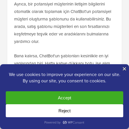
Ayrıca, bir potansiyel müşterinin iletişim bilgilerini
otomatik olarak toplamak için ChatBot'un potansiyel
müşteri oluşturma şablonunu da kullanabilirsiniz. Bu
arada, satış şablonu müşterileri en son fırsatlarınızı
keşfetmeye teşvik eder ve aradıklarını bulmalarına
yardımcı olur.
Bana kalırsa, ChatBot'un şablonları kesinlikle en iyi
yanlarından biri. Hatta kahve dükkanı botu, işe alım
botu ve restoran botu gibi belirli sektörlere yönelik
şablonları bile var.
ChatBot'un sizi yalnızca web siteleriyle
sınırlamamasına da katılıyorum. Ayrıca bir sanal
asistanı Facebook Messenger veya
Slack
'e
eklemenize de olanak tanır.