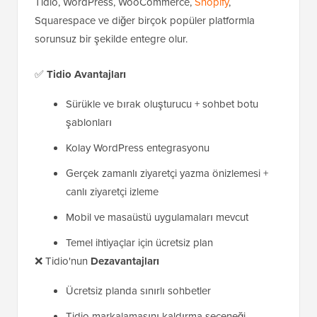
Tidio, WordPress, WooCommerce,
Shopify
,
Squarespace ve diğer birçok popüler platformla
sorunsuz bir şekilde entegre olur.
✅
Tidio
Avantajları
Sürükle ve bırak oluşturucu + sohbet botu
şablonları
Kolay WordPress entegrasyonu
Gerçek zamanlı ziyaretçi yazma önizlemesi +
canlı ziyaretçi izleme
Mobil ve masaüstü uygulamaları mevcut
Temel ihtiyaçlar için ücretsiz plan
❌ Tidio'nun
Dezavantajları
Ücretsiz planda sınırlı sohbetler
Tidio markalamasını kaldırma seçeneği