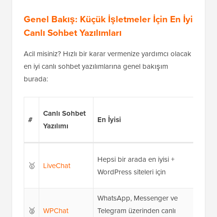
Genel Bakış: Küçük İşletmeler İçin En İyi
Canlı Sohbet Yazılımları
Acil misiniz? Hızlı bir karar vermenize yardımcı olacak
en iyi canlı sohbet yazılımlarına genel bakışım
burada:
Canlı Sohbet
#
En İyisi
Fiyat
Yazılımı
Ajan 
Hepsi bir arada en iyisi +
🥇
LiveChat
dolar
WordPress siteleri için
fiyatla
WhatsApp, Messenger ve
Yıllı
🥈
WPChat
Telegram üzerinden canlı