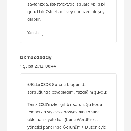
sayfanızda, list-style-type: square vb. gibi
genel bir #sidebar li veya benzeri bir şey
olabilir.
Yanıtla
bkmacdaddy
1 Şubat 2012, 08:44
@Bstar0306 Sorunu blogumda
sorduğunda cevapladım. Yazdığım şuydu:
Tema CSS'inizle ilgili bir sorun. Şu kodu
temanızın style.css dosyasının sonuna
eklemeniz yeterlidir (bunu WordPress
yönetici panelinde Görünüm > Düzenleyici