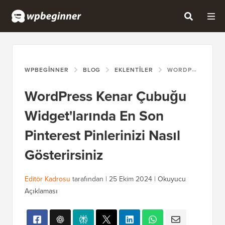
WPBEGINNER
BLOG
EKLENTILER
WORDPRESS KENAR ÇUBUĞU WIDGET'LARINDA EN SON PINTEREST PINLERINIZI NASIL GÖSTERIRSINIZ
WordPress Kenar Çubuğu
Widget'larında En Son
Pinterest Pinlerinizi Nasıl
Gösterirsiniz
Editör Kadrosu
tarafından |
25 Ekim 2024
|
Okuyucu
Açıklaması