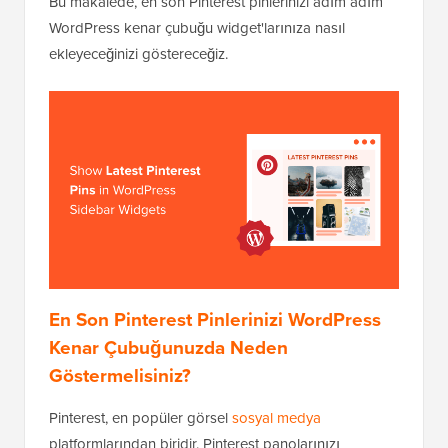
Bu makalede, en son Pinterest pinlerinizi adım adım
WordPress kenar çubuğu widget'larınıza nasıl
ekleyeceğinizi göstereceğiz.
En Son Pinterest Pinlerinizi WordPress
Kenar Çubuğunuzda Neden
Göstermelisiniz?
Pinterest, en popüler görsel
sosyal medya
platformlarından biridir. Pinterest panolarınızı