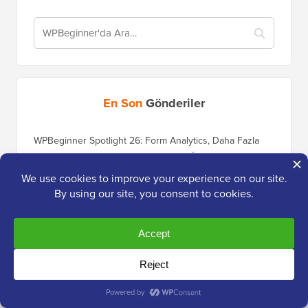
En Son
Gönderiler
WPBeginner Spotlight 26: Form Analytics, Daha Fazla
Yapay Zeka Aracı ve Daha Akıllı SEO İzleme
WordPress 7.1'de Neler Var? (Özellikler ve Ekran
Görüntüleri)
Nihai WordPress Spam Koruması Kılavuzu – Adım Adım
(2026)
MCP ile Yapay Zeka Temsilcilerini WordPress'e Nasıl
Bağlarsınız (Adım Adım)