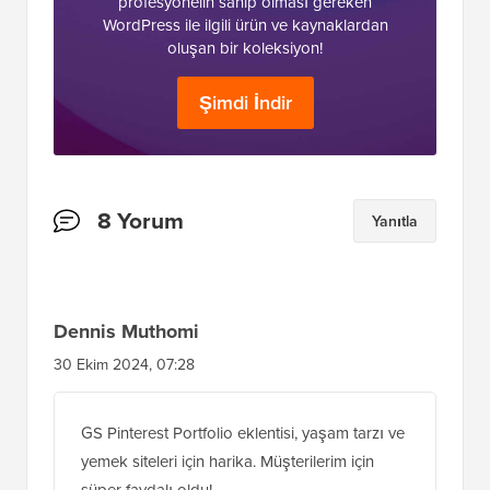
profesyonelin sahip olması gereken
WordPress ile ilgili ürün ve kaynaklardan
oluşan bir koleksiyon!
Şimdi İndir
Okuyucu
8 Yorum
Yanıtla
Etkileşimleri
Dennis Muthomi
30 Ekim 2024, 07:28
GS Pinterest Portfolio eklentisi, yaşam tarzı ve
yemek siteleri için harika. Müşterilerim için
süper faydalı oldu!