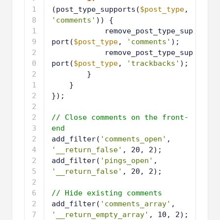
5
(post_type_supports(
$post_type
, 
'comments'
)) {
1
remove_post_type_sup
6
port(
$post_type
, 
'comments'
);
1
remove_post_type_sup
7
port(
$post_type
, 
'trackbacks'
);
1
}
8
1
}
9
2
});
0
2
1
2
// Close comments on the front-
2
end
2
add_filter(
'comments_open'
, 
3
'__return_false'
, 20, 2);
2
add_filter(
'pings_open'
, 
4
'__return_false'
, 20, 2);
2
5
2
// Hide existing comments
6
2
add_filter(
'comments_array'
, 
7
'__return_empty_array'
, 10, 2);