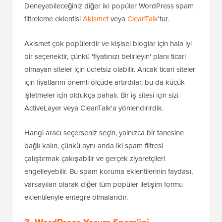
bir seçenektir, çünkü 'fiyatınızı belirleyin' planı ticari
olmayan siteler için ücretsiz olabilir. Ancak ticari siteler
için fiyatlarını önemli ölçüde artırdılar, bu da küçük
işletmeler için oldukça pahalı. Bir iş sitesi için sizi
ActiveLayer veya CleanTalk'a yönlendirirdik.
Hangi aracı seçerseniz seçin, yalnızca bir tanesine
bağlı kalın, çünkü aynı anda iki spam filtresi
çalıştırmak çakışabilir ve gerçek ziyaretçileri
engelleyebilir. Bu spam koruma eklentilerinin faydası,
varsayılan olarak diğer tüm popüler iletişim formu
eklentileriyle entegre olmalarıdır.
3. WordPress Yorum Spam'ini
Durdurmak İçin Güçlü Kullanıcı İpuçları
Şimdiye kadar WordPress'in yerleşik spam önleme
ayarlarını ve WordPress için otomatik bir spam