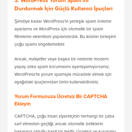
filtreleme eklentisini yapılandırdık. Bu ikisinin birleşimi
çoğu spamı engellemelidir.
Ancak, maliyetler veya başka bir nedenle modern
yapay zeka spam korumasını ayarlayamıyorsanız,
WordPress'te yorum spamıyla mücadele etmek için
aşağıdaki ipuçlarından birini kullanabilirsiniz.
Yorum Formunuza Ücretsiz Bir CAPTCHA
Ekleyin
CAPTCHA, çoğu insan ziyaretçinin herhangi bir çaba
sarf etmeden geçtiği, ancak otomatik betiklerin
başarısız olduğu basit bir testtir. Ücretsiz ve kurulumu
oldukça basit olduğu için WordPress yorumlarınıza
Cloudflare Turnstile CAPTCHA eklemenizi öneririz.
Kurulum için ücretsiz
Simple Cloudflare Turnstile