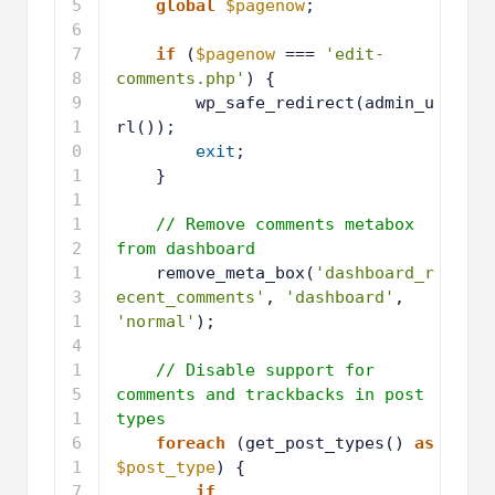
3
global
$pagenow
;
4
5
if
(
$pagenow
=== 
'edit-
comments.php'
) {
6
wp_safe_redirect(admin_u
rl());
7
exit
;
8
}
9
1
// Remove comments metabox 
0
from dashboard
1
remove_meta_box(
'dashboard_r
1
ecent_comments'
, 
'dashboard'
, 
'normal'
);
1
2
1
// Disable support for 
3
comments and trackbacks in post 
types
1
foreach
(get_post_types() 
as
4
$post_type
) {
1
if