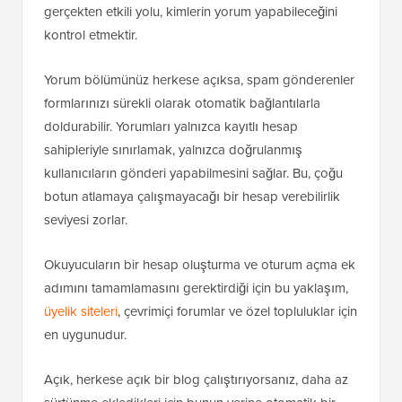
formlarınızı sürekli olarak otomatik bağlantılarla
doldurabilir. Yorumları yalnızca kayıtlı hesap
sahipleriyle sınırlamak, yalnızca doğrulanmış
kullanıcıların gönderi yapabilmesini sağlar. Bu, çoğu
botun atlamaya çalışmayacağı bir hesap verebilirlik
seviyesi zorlar.
Okuyucuların bir hesap oluşturma ve oturum açma ek
adımını tamamlamasını gerektirdiği için bu yaklaşım,
üyelik siteleri
, çevrimiçi forumlar ve özel topluluklar için
en uygunudur.
Açık, herkese açık bir blog çalıştırıyorsanız, daha az
sürtünme ekledikleri için bunun yerine otomatik bir
filtreleme hizmeti veya okuyucu mücadelesi
kullanmanızı öneririz.
Bu kısıtlamayı açmaya karar verirseniz, WordPress