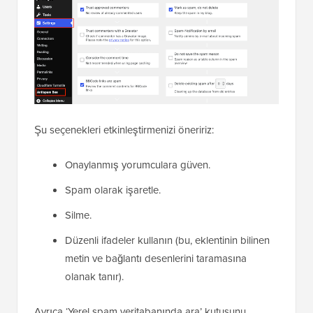
Şu seçenekleri etkinleştirmenizi öneririz:
Onaylanmış yorumculara güven.
Spam olarak işaretle.
Silme.
Düzenli ifadeler kullanın (bu, eklentinin bilinen
metin ve bağlantı desenlerini taramasına
olanak tanır).
Ayrıca ‘Yerel spam veritabanında ara’ kutusunu
işaretlemelisiniz. Bu, Antispam Bee'nin yeni gönderileri
sitenizdeki önceki spam geçmişiyle çapraz
referanslamasına olanak tanır.