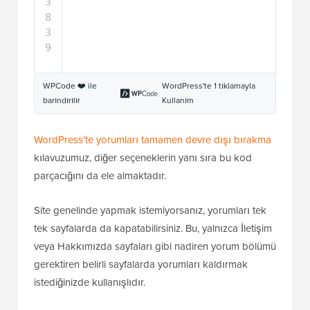
WPCode ❤️ ile
WordPress'te 1 tıklamayla
barındırılır
Kullanım
WordPress’te yorumları tamamen devre dışı bırakma
kılavuzumuz, diğer seçeneklerin yanı sıra bu kod
parçacığını da ele almaktadır.
Site genelinde yapmak istemiyorsanız, yorumları tek
tek sayfalarda da kapatabilirsiniz. Bu, yalnızca İletişim
veya Hakkımızda sayfaları gibi nadiren yorum bölümü
gerektiren belirli sayfalarda yorumları kaldırmak
istediğinizde kullanışlıdır.
Bunu yapmak için sayfayı WordPress içerik
düzenleyicisinde açın. Ardından, sağ kenar
çubuğundaki ‘Tartışma’ seçeneğini tıklayın ve
‘Kapalı’yı seçin.