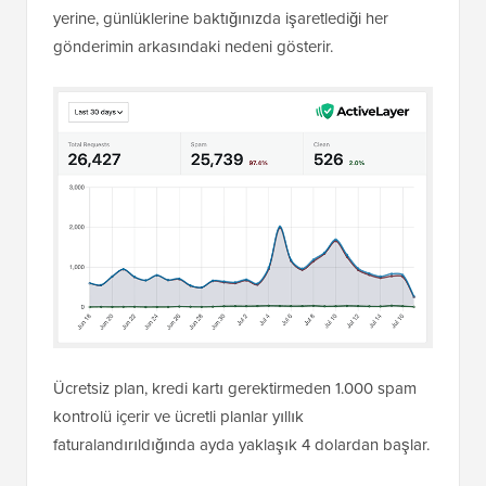
Ücretsiz plan, kredi kartı gerektirmeden 1.000 spam
kontrolü içerir ve ücretli planlar yıllık
faturalandırıldığında ayda yaklaşık 4 dolardan başlar.
Deneyebileceğiniz diğer iki popüler WordPress spam
filtreleme eklentisi
Akismet
veya
CleanTalk
'tur.
Akismet çok popülerdir ve kişisel bloglar için hala iyi