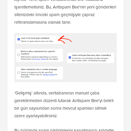
‘Gelişmiş’ altında, veritabanınızı manuel çaba
gerektirmeden düzenli tutarak Antispam Bee'yi belirli
bir gün sayısından sonra mevcut spamları silmek
üzere ayarlayabilirsiniz.
Bu bölümde spam bildirimlerini kapatmanızı şiddetle
tavsiye ederiz. Yoğun bir web sitesi günde yüzlerce
otomatik gönderim çekebilir ve bu uyarılar gelen
kutunuzu hızla dolduracaktır.