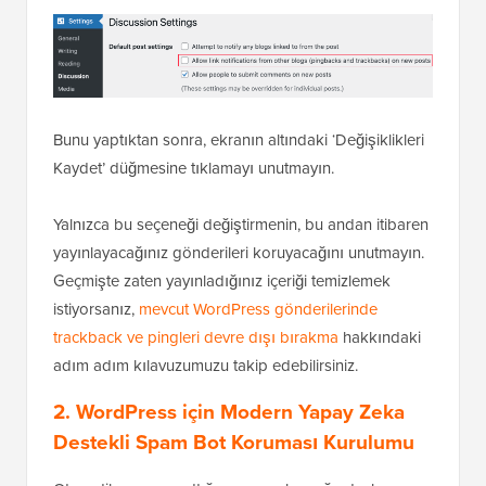
Bunu yaptıktan sonra, ekranın altındaki ‘Değişiklikleri
Kaydet’ düğmesine tıklamayı unutmayın.
Yalnızca bu seçeneği değiştirmenin, bu andan itibaren
yayınlayacağınız gönderileri koruyacağını unutmayın.
Geçmişte zaten yayınladığınız içeriği temizlemek
istiyorsanız,
mevcut WordPress gönderilerinde
trackback ve pingleri devre dışı bırakma
hakkındaki
adım adım kılavuzumuzu takip edebilirsiniz.
2. WordPress için Modern Yapay Zeka
Destekli Spam Bot Koruması Kurulumu
Otomatik spamın arttığı yapay zeka çağında, buna
karşı en iyi savunma, WordPress için modern yapay
zeka destekli spam korumasıdır.
Bu spam filtreleme çözümleri, dönüşümleri olumsuz