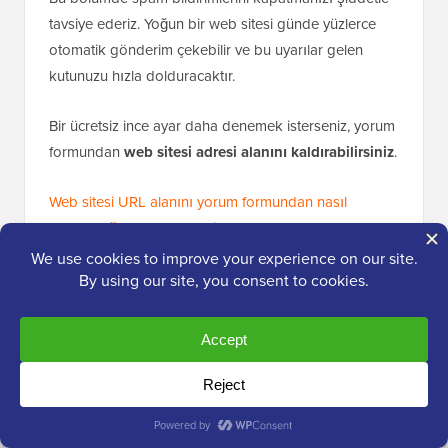
Bir ücretsiz ince ayar daha denemek isterseniz, yorum
formundan
web sitesi adresi alanını kaldırabilirsiniz
.
Web sitesi URL alanını yorum formundan nasıl
kaldıracağınız
hakkındaki adım adım kılavuzumuz,
bunu yalnızca birkaç hızlı adımda nasıl yapacağınızı
gösterir.
4. WordPress İletişim Formu Spam'ini
Durdurma (En İyi Uygulamalar)
İletişim ve potansiyel müşteri formları, herhangi bir
WordPress sitesinin en çok saldırıya uğrayan kısımları
arasındadır. Bunu ilk elden biliyoruz çünkü bir
zamanlar tek bir forma akan 18.000'den fazla spam
girişiyle mücadele etmek zorunda kaldık.
WPBeginner'da form oluşturmak için
WPForms