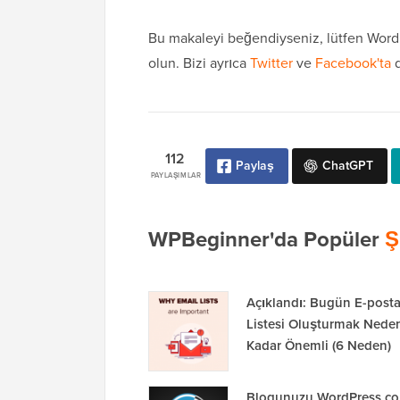
Bu makaleyi beğendiyseniz, lütfen WordP
olun. Bizi ayrıca
Twitter
ve
Facebook'ta
d
112
Paylaş
ChatGPT
PAYLAŞIMLAR
WPBeginner'da Popüler
Ş
Açıklandı: Bugün E-post
Listesi Oluşturmak Nede
Kadar Önemli (6 Neden)
Blogunuzu WordPress.c