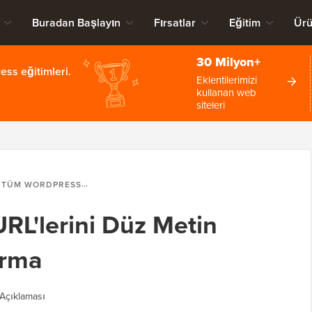
Buradan Başlayın
Fırsatlar
Eğitim
Ürü
30 Milyon+
ss eğitimleri.
Eklentilerimizi
kullanan web
siteleri
TÜM WORDPRESS URL'LERINI DÜZ METIN OLARAK DIŞA AKTARMA
L'lerini Düz Metin
arma
Açıklaması