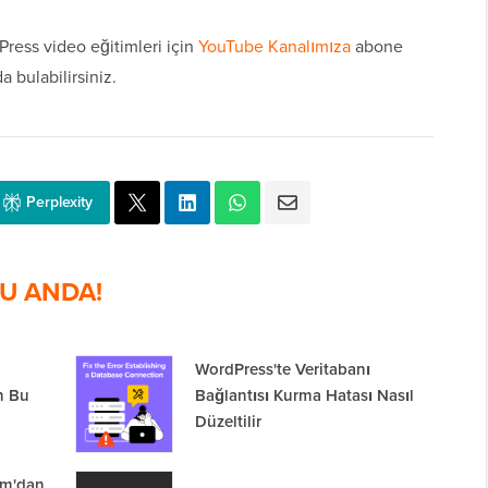
ress video eğitimleri için
YouTube Kanalımıza
abone
a bulabilirsiniz.
Perplexity
U ANDA!
a
WordPress'te Veritabanı
n Bu
Bağlantısı Kurma Hatası Nasıl
Düzeltilir
om'dan