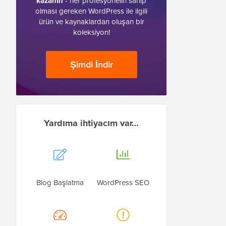
kazanın
- her profesyonelin sahip
olması gereken WordPress ile ilgili
ürün ve kaynaklardan oluşan bir
koleksiyon!
Şimdi İndir
Yardıma ihtiyacım var…
Blog Başlatma
WordPress SEO