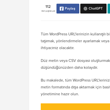
112
Paylaş
ChatGPT
PAYLAŞIMLAR
Tüm WordPress URL'lerinizin kullanışlı bir
taşımak, yönlendirmeler ayarlamak veya s
ihtiyacınız olacaktır.
Düz metin veya CSV dosyası oluşturmak ç
düşündüğünüzden daha kolaydır.
Bu makalede, tüm WordPress URL'lerinizi 
metin formatında dışa aktarmak için basi
yönetimine hazır olun.