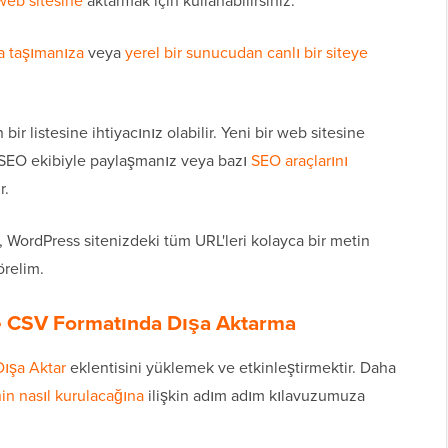
web sitesine
aktarmak için kullanabilirsiniz.
na taşımanıza
veya
yerel bir sunucudan canlı bir siteye
ir listesine ihtiyacınız olabilir. Yeni bir web sitesine
r SEO ekibiyle paylaşmanız veya bazı
SEO araçlarını
r.
 WordPress sitenizdeki tüm URL'leri kolayca bir metin
örelim.
ve CSV Formatında Dışa Aktarma
Dışa Aktar
eklentisini yüklemek ve etkinleştirmektir. Daha
in nasıl kurulacağına
ilişkin adım adım kılavuzumuza