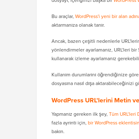
dosyayı, içeriğinizi başka bir
WordPress 
Bu araçlar,
WordPress'i yeni bir alan adı
aktarmanıza olanak tanır.
Ancak, bazen çeşitli nedenlerle URL'lerin b
yönlendirmeler ayarlamanız, URL'leri bi
kullanarak izleme ayarlamanız gerekebili
Kullanım durumlarını öğrendiğinize göre,
dosyasına nasıl dışa aktarabileceğinizi g
WordPress URL'lerini Metin 
Yapmanız gereken ilk şey,
Tüm URL'leri 
fazla ayrıntı için,
bir WordPress eklentisin
bakın.