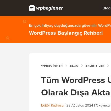
Blog
En çok ihtiyaç duyduğunuzda güvenilir WordPre
WordPress Başlangıç Rehberi
WPBEGINNER
BLOG
EKLENTILER
Tüm WordPress UR
Olarak Dışa Akt
Editör Kadrosu
|
28 Ağustos 2024
|
Okuyucu 