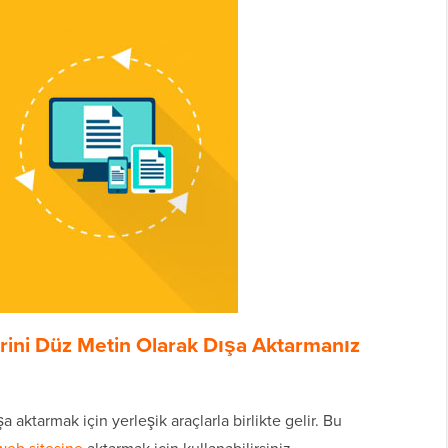
ini Düz Metin Olarak Dışa Aktarmanız
 aktarmak için yerleşik araçlarla birlikte gelir. Bu