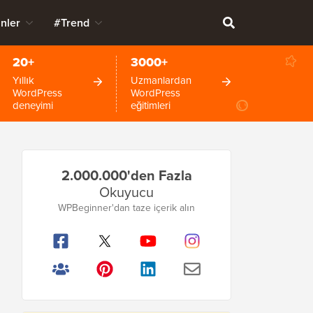
nler
#Trend
20+
3000+
Yıllık
Uzmanlardan
WordPress
WordPress
deneyimi
eğitimleri
Birincil
2.000.000'den Fazla
Kenar
Okuyucu
Çubuğu
WPBeginner'dan taze içerik alın