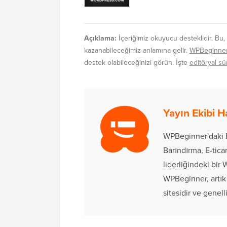
Açıklama:
İçeriğimiz okuyucu desteklidir. Bu,
kazanabileceğimiz anlamına gelir.
WPBeginner'ı
destek olabileceğinizi görün. İşte
editöryal sü
Yayın Ekibi 
WPBeginner'daki E
Barındırma, E-tic
liderliğindeki bir
WPBeginner, artık
sitesidir ve genell