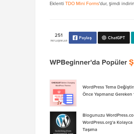
Eklenti
TDO Mini Forms
'dur, şimdi indiri
251
Paylaş
ChatGPT
PAYLAŞIMLAR
WPBeginner'da Popüler
Ş
WordPress Tema Değişti
Önce Yapmanız Gereken 
Blogunuzu WordPress.c
WordPress.org'a Kolayca
Taşıma