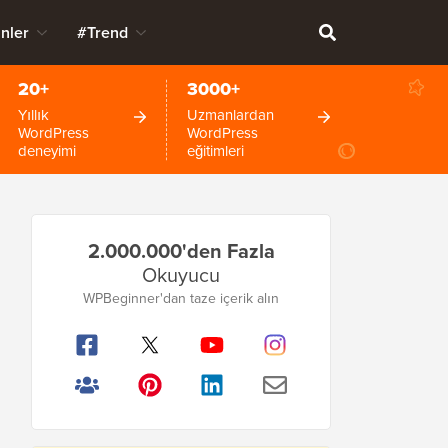
nler
#Trend
20+
3000+
Yıllık
Uzmanlardan
WordPress
WordPress
deneyimi
eğitimleri
Birincil
2.000.000'den Fazla
Kenar
Okuyucu
Çubuğu
WPBeginner'dan taze içerik alın