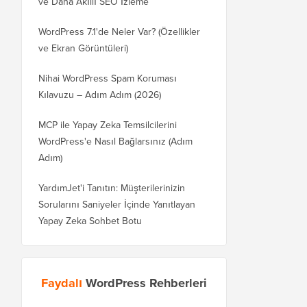
ve Daha Akıllı SEO İzleme
WordPress 7.1'de Neler Var? (Özellikler
ve Ekran Görüntüleri)
Nihai WordPress Spam Koruması
Kılavuzu – Adım Adım (2026)
MCP ile Yapay Zeka Temsilcilerini
WordPress'e Nasıl Bağlarsınız (Adım
Adım)
YardımJet'i Tanıtın: Müşterilerinizin
Sorularını Saniyeler İçinde Yanıtlayan
Yapay Zeka Sohbet Botu
Faydalı
WordPress Rehberleri