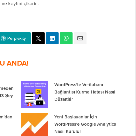
n ve keyfini çıkarın.
Perplexity
U ANDA!
WordPress'te Veritabanı
rmeden
Bağlantısı Kurma Hatası Nasıl
13 Şey
Düzeltilir
om'dan
Yeni Başlayanlar İçin
WordPress'e Google Analytics
Nasıl Kurulur