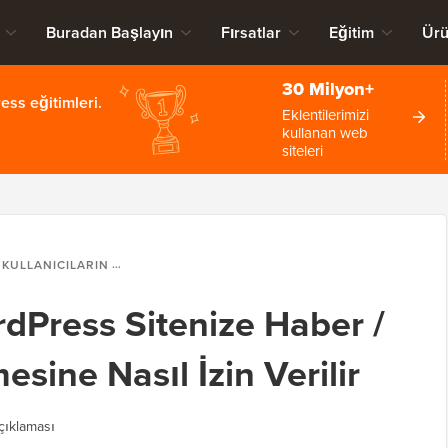
Buradan Başlayın
Fırsatlar
Eğitim
Ürü
30 Milyon+
ss eğitimleri.
Eklentilerimizi
kullanan web
siteleri
KULLANICILARIN WORDPRESS SITENIZE HABER / GÖNDERI GÖNDERMESINE NASIL İZIN VERILIR
rdPress Sitenize Haber /
ine Nasıl İzin Verilir
ıklaması