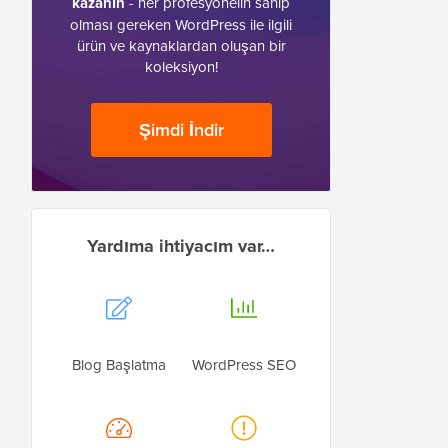
kazanın
- her profesyonelin sahip
olması gereken WordPress ile ilgili
ürün ve kaynaklardan oluşan bir
koleksiyon!
Şimdi İndir
Yardıma ihtiyacım var…
Blog Başlatma
WordPress SEO