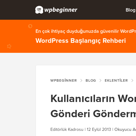
Blog
En çok ihtiyaç duyduğunuzda güvenilir WordPre
WordPress Başlangıç Rehberi
WPBEGINNER
BLOG
EKLENTILER
Kullanıcıların Wo
Gönderi Göndermes
Editörlük Kadrosu |
12 Eylül 2013
|
Okuyucu Aç