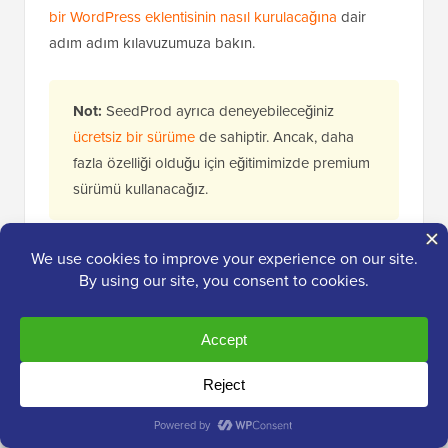
bir WordPress eklentisinin nasıl kurulacağına
dair
adım adım kılavuzumuza bakın.
Not:
SeedProd ayrıca deneyebileceğiniz
ücretsiz bir sürüme
de sahiptir. Ancak, daha
fazla özelliği olduğu için eğitimimizde premium
sürümü kullanacağız.
Etkinleştirdikten sonra, eklenti lisans anahtarını
girmek için
SeedProd » Ayarlar
sayfasına gidin.
Bu bilgileri SeedProd web sitesindeki hesabınızda
bulabilirsiniz.