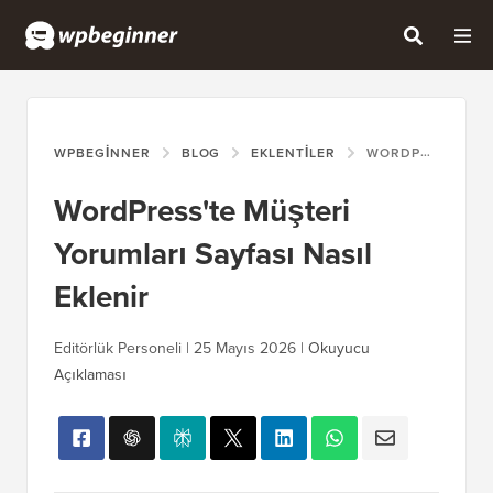
WPBEGINNER
BLOG
EKLENTILER
WORDPRESS'TE MÜŞTERI YORUMLARI SAYFASI NASIL EKLENIR
WordPress'te Müşteri
Yorumları Sayfası Nasıl
Eklenir
Editörlük Personeli |
25 Mayıs 2026
|
Okuyucu
Açıklaması