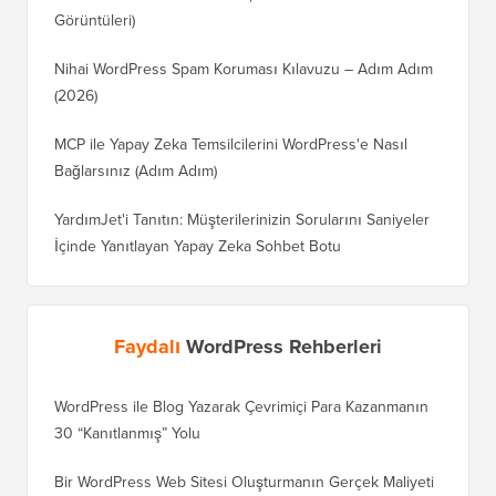
Görüntüleri)
Nihai WordPress Spam Koruması Kılavuzu – Adım Adım
(2026)
MCP ile Yapay Zeka Temsilcilerini WordPress'e Nasıl
Bağlarsınız (Adım Adım)
YardımJet'i Tanıtın: Müşterilerinizin Sorularını Saniyeler
İçinde Yanıtlayan Yapay Zeka Sohbet Botu
Faydalı
WordPress Rehberleri
WordPress ile Blog Yazarak Çevrimiçi Para Kazanmanın
Blogunu
30 “Kanıtlanmış” Yolu
Doğru T
Bir WordPress Web Sitesi Oluşturmanın Gerçek Maliyeti
SEO Kay