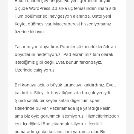
Bütün o lanet şey değişti. Bu yeni görünüm büyük
ölçüde WordPress 3.3 arka uç temasından ilham aldı.
Tüm bölümler sol navigasyon alanında. Üstte yeni
Keşfet düğmesi var. Maceraperest hissediyorsanız
üzerine tıklayın.
Tasarım yarı duyarlıdır. Popüler çözünürlükleri/ekran
boyutlarını hedefliyoruz. iPad ekranımız tam olarak
istediğimiz gibi değil. Evet, bunun farkındayız.
Üzerinde çalışıyoruz.
Biri konuyu açtı, o büyük turuncuyu kaldırdınız. Evet,
kaldırdık. Siteyi ilk başlattığımızda bu çok yeniydi.
Şimdi satılık bir şeyler satan diğer tüm spam
sitelerinde bu var. Pazarlamada işe yaradığı kesin,
ama biz öyle görünmek istemiyoruz. Hizmetlerimizden
çok içeriğimizi öne çıkarmak istiyoruz. İçerik 1
numaradır çünkü kullanıcılara yardımcı olur. Bir