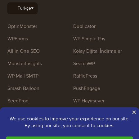
OptinMonster
Duplicator
WPForms
WP Simple Pay
All in One SEO
Kolay Dijital İndirmeler
MonsterInsights
SearchWP
WP Mail SMTP
RafflePress
Smash Balloon
PushEngage
SeedProd
WP Hayırsever
Nameboy
AffiliateWP