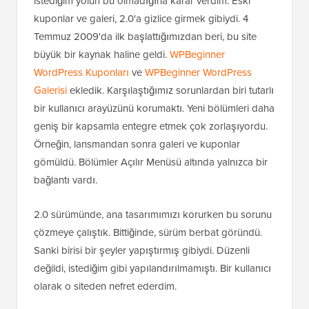
istediğim yolun bu olmadığına karar verdim. Eski
kuponlar ve galeri, 2.0'a gizlice girmek gibiydi. 4
Temmuz 2009'da ilk başlattığımızdan beri, bu site
büyük bir kaynak haline geldi.
WPBeginner
WordPress Kuponları
ve
WPBeginner WordPress
Galerisi
ekledik. Karşılaştığımız sorunlardan biri tutarlı
bir kullanıcı arayüzünü korumaktı. Yeni bölümleri daha
geniş bir kapsamla entegre etmek çok zorlaşıyordu.
Örneğin, lansmandan sonra galeri ve kuponlar
gömüldü. Bölümler Açılır Menüsü altında yalnızca bir
bağlantı vardı.
2.0 sürümünde, ana tasarımımızı korurken bu sorunu
çözmeye çalıştık. Bittiğinde, sürüm berbat göründü.
Sanki birisi bir şeyler yapıştırmış gibiydi. Düzenli
değildi, istediğim gibi yapılandırılmamıştı. Bir kullanıcı
olarak o siteden nefret ederdim.