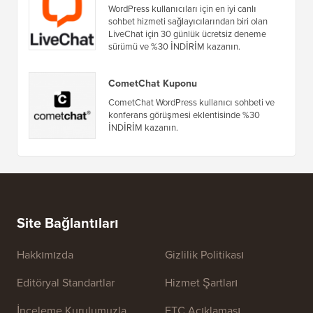
WordPress kullanıcıları için en iyi canlı
sohbet hizmeti sağlayıcılarından biri olan
LiveChat için 30 günlük ücretsiz deneme
sürümü ve %30 İNDİRİM kazanın.
CometChat Kuponu
CometChat WordPress kullanıcı sohbeti ve
konferans görüşmesi eklentisinde %30
İNDİRİM kazanın.
Site Bağlantıları
Hakkımızda
Gizlilik Politikası
Editöryal Standartlar
Hizmet Şartları
İnceleme Kurulumuzla
FTC Açıklaması