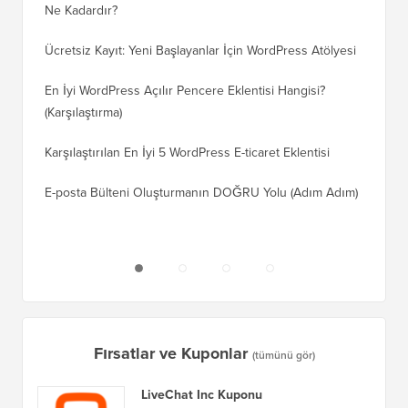
Ne Kadardır?
Nasıl D
Ücretsiz Kayıt: Yeni Başlayanlar İçin WordPress Atölyesi
Blogger
Geçiş Na
En İyi WordPress Açılır Pencere Eklentisi Hangisi?
(Karşılaştırma)
Wix'ten
Adım)
Karşılaştırılan En İyi 5 WordPress E-ticaret Eklentisi
Squares
E-posta Bülteni Oluşturmanın DOĞRU Yolu (Adım Adım)
WordPre
Sunucuy
Fırsatlar ve Kuponlar
(tümünü gör)
LiveChat Inc Kuponu