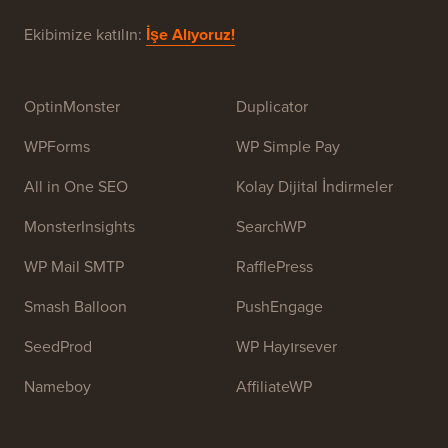
WPBeginner, Yeni Başlayanlar İçin Ücretsiz Bir
WordPress Kaynak Sitesidir. WPBeginner, Temmuz
2009'da
Syed Balkhi
tarafından kuruldu. Bu sitenin
temel amacı, insanların WordPress'i öğrenmelerine ve
web sitelerini geliştirmelerine yardımcı olmak için
yüksek kaliteli WordPress eğitimleri ve diğer eğitim
kaynaklarını sağlamaktır.
Ekibimize katılın:
İşe Alıyoruz!
OptinMonster
Duplicator
WPForms
WP Simple Pay
All in One SEO
Kolay Dijital İndirmeler