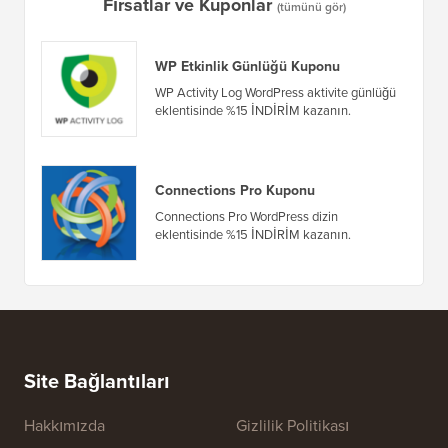
E-posta Bülteni Oluşturmanın DOĞRU Yolu (Adım Adım)
WordPre
Sunucuy
Fırsatlar ve Kuponlar
(tümünü gör)
WP Etkinlik Günlüğü Kuponu
WP Activity Log WordPress aktivite günlüğü
eklentisinde %15 İNDİRİM kazanın.
Connections Pro Kuponu
Connections Pro WordPress dizin
eklentisinde %15 İNDİRİM kazanın.