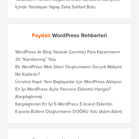
İçinde Yanıtlayan Yapay Zeka Sohbet Botu
Faydalı
WordPress Rehberleri
WordPress ile Blog Yazarak Çevrimiçi Para Kazanmanın
Blogunu
30 “Kanıtlanmış” Yolu
Doğru T
Bir WordPress Web Sitesi Oluşturmanın Gerçek Maliyeti
SEO Kay
Ne Kadardır?
Nasıl D
Ücretsiz Kayıt: Yeni Başlayanlar İçin WordPress Atölyesi
Blogger
Geçiş Na
En İyi WordPress Açılır Pencere Eklentisi Hangisi?
(Karşılaştırma)
Wix'ten
Adım)
Karşılaştırılan En İyi 5 WordPress E-ticaret Eklentisi
Squares