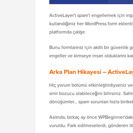
ActiveLayer'ı spam'i engellemek için inşa
kullandığınız her WordPress form eklentis
platformda çalışır.
Bunu formlarınız için akıllı bir güvenlik g
engeller ve kimseye insan olduklarını ka
Arka Plan Hikayesi – ActiveLa
Hiç yorum bölümü etkinleştirdiyseniz vey
sinir bozucu olabileceğini bilirsiniz. S
dönüşümler… spam sorunları hızla birikebi
Aslında, birkaç ay önce WPBeginner'daki
vuruldu. Fark edilmeselerdi, gönderen itib