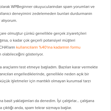
i olarak WPBeginner okuyucularından spam yorumları ve
kullanıcı deneyimini zedelemeden bunları durdurmanın
r alıyorum.
are olmuştur çünkü genellikle gerçek ziyaretçileri
şırsa, o kadar çok geçerli potansiyel müşteri
CHA'ların
kullanıcıların %40'ına kadarının formu
olabileceğini gösteriyor.
araçlarını test etmeye başladım. Bazıları karar vermekte
anıcıları engellediklerinde, genellikle neden açık bir
üçük işletmeler için mantıklı olmayan kurumsal tarzı
a basit yaklaşımları da denedim. İyi çalışırlar… çalışana
aya çıktığı anda, spam tekrar sızmaya başlar.