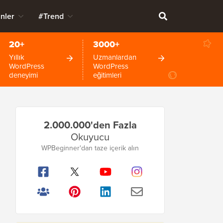
nler
#Trend
20+
3000+
Yıllık
Uzmanlardan
WordPress
WordPress
deneyimi
eğitimleri
Birincil
2.000.000'den Fazla
Kenar
Okuyucu
Çubuğu
WPBeginner'dan taze içerik alın