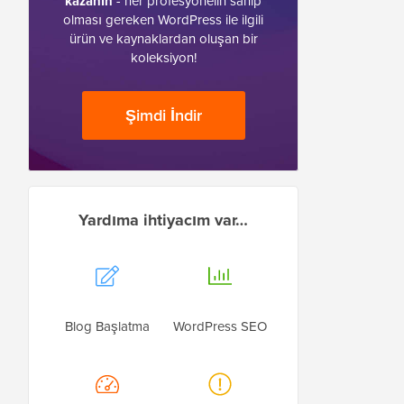
kazanın
- her profesyonelin sahip
olması gereken WordPress ile ilgili
ürün ve kaynaklardan oluşan bir
koleksiyon!
Şimdi İndir
Yardıma ihtiyacım var…
Blog Başlatma
WordPress SEO