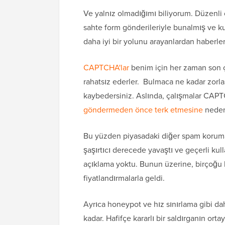
Ve yalnız olmadığımı biliyorum. Düzenl
sahte form gönderileriyle bunalmış ve 
daha iyi bir yolunu arayanlardan haberle
CAPTCHA'lar
benim için her zaman son ç
rahatsız ederler. Bulmaca ne kadar zorla
kaybedersiniz. Aslında, çalışmalar CAPT
göndermeden önce terk etmesine
neden 
Bu yüzden piyasadaki diğer spam koruma 
şaşırtıcı derecede yavaştı ve geçerli kull
açıklama yoktu. Bunun üzerine, birçoğu k
fiyatlandırmalarla geldi.
Ayrıca honeypot ve hız sınırlama gibi dah
kadar. Hafifçe kararlı bir saldırganın ort