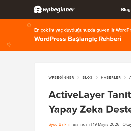
Blog
En çok ihtiyaç duyduğunuzda güvenilir WordPre
WordPress Başlangıç Rehberi
WPBEGINNER
BLOG
HABERLER
ACT
ActiveLayer Tanıt
Yapay Zeka Dest
Syed Balkhi
Tarafından |
19 Mayıs 2026
|
Okuy