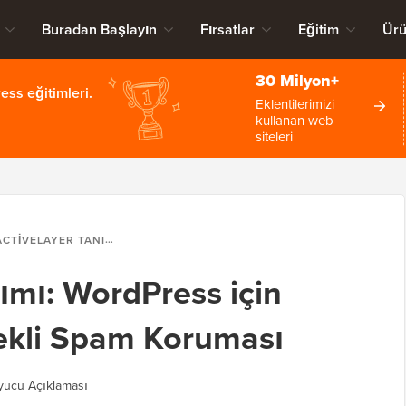
Buradan Başlayın
Fırsatlar
Eğitim
Ürü
30 Milyon+
ss eğitimleri.
Eklentilerimizi
kullanan web
siteleri
IVELAYER TANITIMI: WORDPRESS IÇIN YAPAY ZEKA DESTEKLI SPAM KORUMASI
ımı: WordPress için
ekli Spam Koruması
ucu Açıklaması