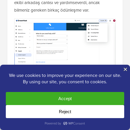
ekibi arkadaş canlısı ve yardımseverdi, ancak
bilmeniz gereken birkaç ödünleşme var.
✅ Beğendiğim Şeyler
7/24 kullanılabilirlik:
Canlı sohbet veya e-
posta bileti aracılığıyla istedikleri zaman onlara
ulaşabilirsiniz.
Ödüllü destek:
DreamHost, müşteri hizmetleri
alanında hem 2025 Stevie Ödülleri hem de