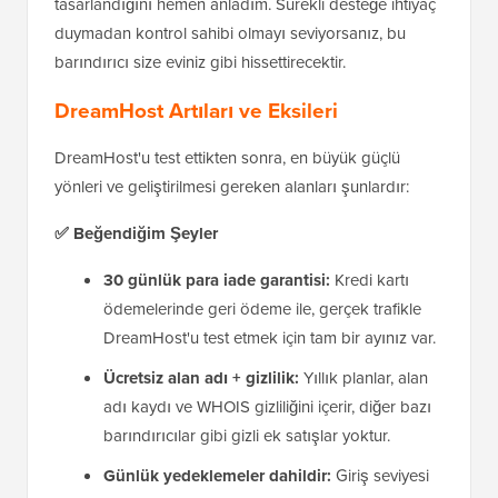
tasarlandığını hemen anladım. Sürekli desteğe ihtiyaç
duymadan kontrol sahibi olmayı seviyorsanız, bu
barındırıcı size eviniz gibi hissettirecektir.
DreamHost Artıları ve Eksileri
DreamHost'u test ettikten sonra, en büyük güçlü
yönleri ve geliştirilmesi gereken alanları şunlardır:
✅ Beğendiğim Şeyler
30 günlük para iade garantisi:
Kredi kartı
ödemelerinde geri ödeme ile, gerçek trafikle
DreamHost'u test etmek için tam bir ayınız var.
Ücretsiz alan adı + gizlilik:
Yıllık planlar, alan
adı kaydı ve WHOIS gizliliğini içerir, diğer bazı
barındırıcılar gibi gizli ek satışlar yoktur.
Günlük yedeklemeler dahildir:
Giriş seviyesi