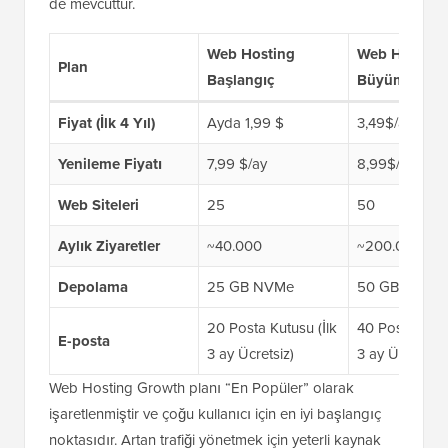
de mevcuttur.
Web Hosting
Web Hosting
Plan
Başlangıç
Büyüme
Fiyat (İlk 4 Yıl)
Ayda 1,99 $
3,49$/ay
Yenileme Fiyatı
7,99 $/ay
8,99$/ay
Web Siteleri
25
50
Aylık Ziyaretler
~40.000
~200.000
Depolama
25 GB NVMe
50 GB NVMe
20 Posta Kutusu (İlk
40 Posta Kutus
E-posta
3 ay Ücretsiz)
3 ay Ücretsiz)
Web Hosting Growth planı “En Popüler” olarak
işaretlenmiştir ve çoğu kullanıcı için en iyi başlangıç
noktasıdır. Artan trafiği yönetmek için yeterli kaynak