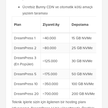
Ücretsiz Bunny CDN ve otomatik kötü amaçlı
yazılım taraması
İlk 
Plan
Ziyaret/Ay
Depolama
Fiya
DreamPress 1
~40.000
15 GB NVMe
14,9
DreamPress 2
~80.000
25 GB NVMe
17,9
DreamPress 3
~125.000
30 GB NVMe
20,9
(En Popüler)
DreamPress 5
~175.000
50 GB NVMe
29,9
DreamPress 10
~350.000
100 GB NVMe
47,9
DreamPress 20
~700.000
200 GB NVMe
77,9
Teknik işlerle sizin için ilgilenen bir hosting planı