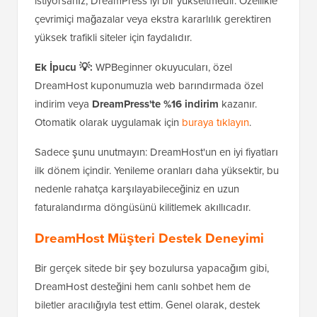
istiyorsanız, DreamPress iyi bir yükseltmedir. Özellikle
çevrimiçi mağazalar veya ekstra kararlılık gerektiren
yüksek trafikli siteler için faydalıdır.
Ek İpucu 💡:
WPBeginner okuyucuları, özel
DreamHost kuponumuzla web barındırmada özel
indirim veya
DreamPress'te %16 indirim
kazanır.
Otomatik olarak uygulamak için
buraya tıklayın
.
Sadece şunu unutmayın: DreamHost'un en iyi fiyatları
ilk dönem içindir. Yenileme oranları daha yüksektir, bu
nedenle rahatça karşılayabileceğiniz en uzun
faturalandırma döngüsünü kilitlemek akıllıcadır.
DreamHost Müşteri Destek Deneyimi
Bir gerçek sitede bir şey bozulursa yapacağım gibi,
DreamHost desteğini hem canlı sohbet hem de
biletler aracılığıyla test ettim. Genel olarak, destek