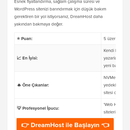
Esnek fiyatlandırma, sağlam çalışma süresi ve
WordPress sitenizi barındırmak için düşük bakım
gerektiren bir yol istiyorsanız, DreamHost daha
yakından bakmaya değer.
⭐ Puan:
5 üzerinden 4
Kendi başına 
📈 En İyisi:
yazarları ve u
yeni başlayan
NVMe SSD de
🔥 Öne Çıkanlar:
yedeklemeler,
sitesi oluşturu
'Web Hosting
💡 Profesyonel İpucu:
siteleri için h
👉 DreamHost ile Başlayın 👈