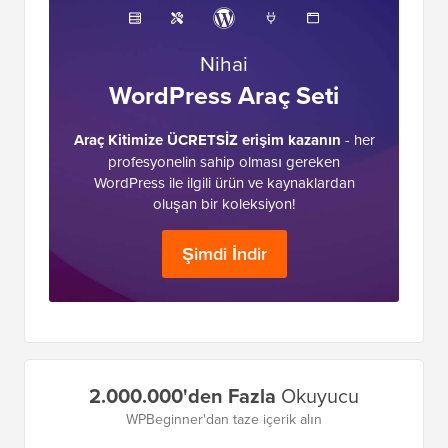
Nihai
WordPress Araç Seti
Araç Kitimize ÜCRETSİZ erişim kazanın
- her
profesyonelin sahip olması gereken
WordPress ile ilgili ürün ve kaynaklardan
oluşan bir koleksiyon!
Şimdi İndir
Birincil
2.000.000'den Fazla
Okuyucu
Kenar
WPBeginner'dan taze içerik alın
Çubuğu