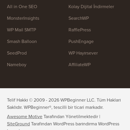
kaynaklarını sağlamaktır.
Ekibimize katılın:
İşe Alıyoruz!
OptinMonster
Duplicator
WPForms
WP Simple Pay
All in One SEO
Kolay Dijital İndirmeler
MonsterInsights
SearchWP
WP Mail SMTP
RafflePress
Smash Balloon
PushEngage
SeedProd
WP Hayırsever
Nameboy
AffiliateWP