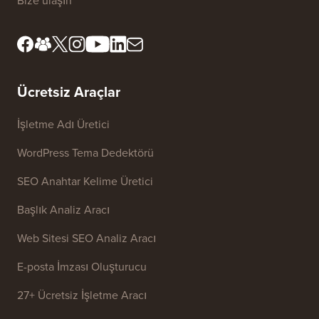
Editöryal Standartlar
Hizmet Şartları
İnceleme Kurulumuzla
FTC Açıklaması
Tanışın
Bilgilerimi Satma
Basın ve Marka Varlıkları
Büyüme Fonu
Bize ulaşın
Ücretsiz Araçlar
İşletme Adı Üretici
WordPress Tema Dedektörü
SEO Anahtar Kelime Üretici