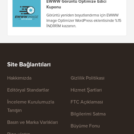
Fırsatlar ve Kuponlar
(tümünü gör)
PanKogut Kuponu
PanKogut'un premium WordPress temaları
koleksiyonunda %20 İNDİRİM kazanın.
EWWW Görüntü Optimize Edici
Kuponu
Görüntü yeniden boyutlandırma için EWWW
Image Optimizer WordPress eklentisinde %15
İNDİRİM kazanın.
Site Bağlantıları
Hakkımızda
Gizlilik Politikası