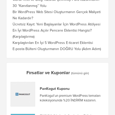
30 “Kanıtlanmış” Yolu
Doğru T
Bir WordPress Web Sitesi Oluşturmanın Gerçek Maliyeti
SEO Kay
Ne Kadardır?
Nasıl D
Ücretsiz Kayıt: Yeni Başlayanlar İçin WordPress Atölyesi
Blogger
Geçiş Na
En İyi WordPress Açılır Pencere Eklentisi Hangisi?
(Karşılaştırma)
Wix'ten
Adım)
Karşılaştırılan En İyi 5 WordPress E-ticaret Eklentisi
Squares
E-posta Bülteni Oluşturmanın DOĞRU Yolu (Adım Adım)
WordPre
Sunucuy