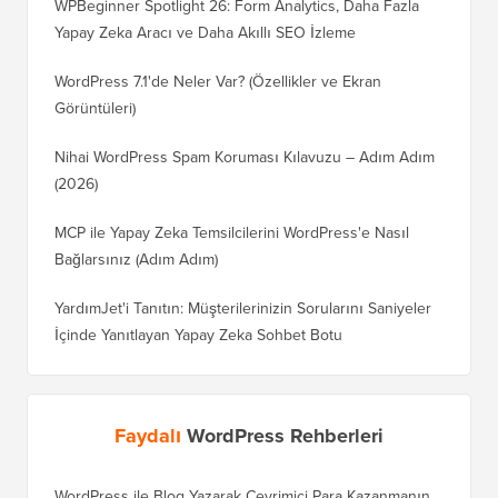
WPBeginner Spotlight 26: Form Analytics, Daha Fazla
Yapay Zeka Aracı ve Daha Akıllı SEO İzleme
WordPress 7.1'de Neler Var? (Özellikler ve Ekran
Görüntüleri)
Nihai WordPress Spam Koruması Kılavuzu – Adım Adım
(2026)
MCP ile Yapay Zeka Temsilcilerini WordPress'e Nasıl
Bağlarsınız (Adım Adım)
YardımJet'i Tanıtın: Müşterilerinizin Sorularını Saniyeler
İçinde Yanıtlayan Yapay Zeka Sohbet Botu
Faydalı
WordPress Rehberleri
WordPress ile Blog Yazarak Çevrimiçi Para Kazanmanın
Blogunu