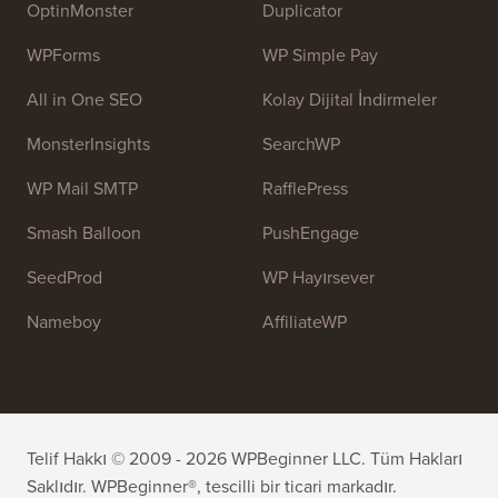
web sitelerini geliştirmelerine yardımcı olmak için
yüksek kaliteli WordPress eğitimleri ve diğer eğitim
kaynaklarını sağlamaktır.
Ekibimize katılın:
İşe Alıyoruz!
OptinMonster
Duplicator
WPForms
WP Simple Pay
All in One SEO
Kolay Dijital İndirmeler
MonsterInsights
SearchWP
WP Mail SMTP
RafflePress
Smash Balloon
PushEngage