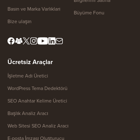
Site Bağlantıları
Hakkımızda
Gizlilik Politikası
Editöryal Standartlar
Hizmet Şartları
İnceleme Kurulumuzla
FTC Açıklaması
Tanışın
Bilgilerimi Satma
Basın ve Marka Varlıkları
Büyüme Fonu
Bize ulaşın
Ücretsiz Araçlar
İşletme Adı Üretici