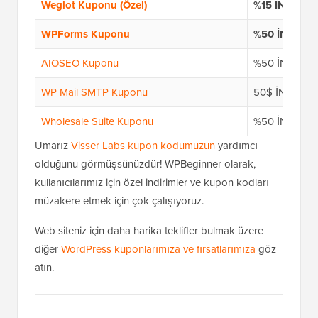
Weglot Kuponu (Özel)
%15 İNDİRİM
WPForms Kuponu
%50 İNDİRİM
AIOSEO Kuponu
%50 İNDİRİM
WP Mail SMTP Kuponu
50$ İNDİRİM
Wholesale Suite Kuponu
%50 İNDİRİM
Umarız
Visser Labs kupon kodumuzun
yardımcı
olduğunu görmüşsünüzdür! WPBeginner olarak,
kullanıcılarımız için özel indirimler ve kupon kodları
müzakere etmek için çok çalışıyoruz.
Web siteniz için daha harika teklifler bulmak üzere
diğer
WordPress kuponlarımıza ve fırsatlarımıza
göz
atın.