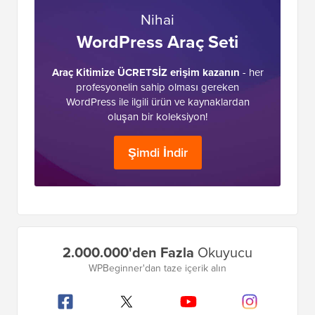
Nihai
WordPress Araç Seti
Araç Kitimize ÜCRETSİZ erişim kazanın
- her
profesyonelin sahip olması gereken
WordPress ile ilgili ürün ve kaynaklardan
oluşan bir koleksiyon!
Şimdi İndir
Birincil
2.000.000'den Fazla
Okuyucu
Kenar
WPBeginner'dan taze içerik alın
Çubuğu