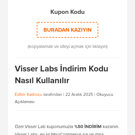
Kupon Kodu
BURADAN KAZIYIN
(kopyalamak ve siteyi açmak için tıklayın)
Visser Labs İndirim Kodu
Nasıl Kullanılır
Editör Kadrosu
tarafından |
22 Aralık 2025
|
Okuyucu
Açıklaması
Özel Visser Lab kuponumuzla
%50 İNDİRİM
kazanın.
Visser Labs, en iyi WooCommerce içe ve dışa