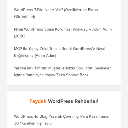
WordPress 7.1'de Neler Var? (Özellikler ve Ekran
Görüntüleri)
Nihai WordPress Spam Koruması Kılavuzu – Adım Adım
(2026)
MCP ile Yapay Zeka Temsilcilerini WordPress'e Nasıl
Bağlarsınız (Adım Adım)
YardımJet'i Tanıtın: Müşterilerinizin Sorularını Saniyeler
İçinde Yanıtlayan Yapay Zeka Sohbet Botu
Faydalı
WordPress Rehberleri
WordPress ile Blog Yazarak Çevrimiçi Para Kazanmanın
Blogunu
30 “Kanıtlanmış” Yolu
Doğru T