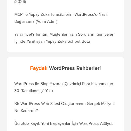
MCP ile Yapay Zeka Temsilcilerini WordPress'e Nasıl
Bağlarsınız (Adım Adım)
YardımJet'i Tanıtın: Müşterilerinizin Sorularını Saniyeler
İçinde Yanıtlayan Yapay Zeka Sohbet Botu
Faydalı
WordPress Rehberleri
WordPress ile Blog Yazarak Çevrimiçi Para Kazanmanın
Blogunu
30 “Kanıtlanmış” Yolu
Doğru T
Bir WordPress Web Sitesi Oluşturmanın Gerçek Maliyeti
SEO Kay
Ne Kadardır?
Nasıl D
Ücretsiz Kayıt: Yeni Başlayanlar İçin WordPress Atölyesi
Blogger
Geçiş Na
En İyi WordPress Açılır Pencere Eklentisi Hangisi?
(Karşılaştırma)
Wix'ten