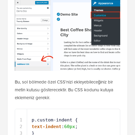
Bu, sol bölmede özel CSS'nizi ekleyebileceğiniz bir
metin kutusu gösterecektir. Bu CSS kodunu kutuya
eklemeniz gerekir.
1
p.custom-indent { 
2
text-indent
:
60px
;
3
} 