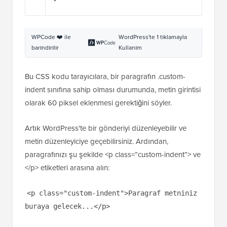
WPCode ❤️ ile
WordPress'te 1 tıklamayla
barındırılır
Kullanım
Bu CSS kodu tarayıcılara, bir paragrafın .custom-
indent sınıfına sahip olması durumunda, metin girintisi
olarak 60 piksel eklenmesi gerektiğini söyler.
Artık WordPress'te bir gönderiyi düzenleyebilir ve
metin düzenleyiciye geçebilirsiniz. Ardından,
paragrafınızı şu şekilde <p class=”custom-indent”> ve
</p> etiketleri arasına alın:
<p class="custom-indent">Paragraf metniniz
buraya gelecek...</p>
İşiniz bittiğinde, gönderinizi önizleyebilirsiniz ve