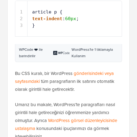
1
article p { 
2
text-indent
:
60px
;
3
} 
WPCode ❤️ ile
WordPress'te 1 tıklamayla
barındırılır
Kullanım
Bu CSS kuralı, bir WordPress
gönderisindeki veya
sayfasındaki
tüm paragrafların ilk satırını otomatik
olarak girintili hale getirecektir.
Umarız bu makale, WordPress'te paragrafları nasıl
girintili hale getireceğinizi öğrenmenize yardımcı
olmuştur. Ayrıca
WordPress görsel düzenleyicisinde
ustalaşma
konusundaki ipuçlarımızı da görmek
isteyebilirsiniz.
Bu makaleyi beğendiyseniz, lütfen WordPress video