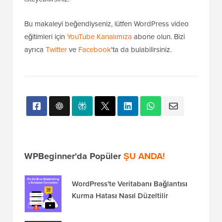
eğitimleri için
YouTube Kanalımıza
abone olun. Bizi
ayrıca
Twitter
ve
Facebook
'ta da bulabilirsiniz.
WPBeginner'da Popüler
ŞU ANDA!
WordPress'te Veritabanı Bağlantısı
Kurma Hatası Nasıl Düzeltilir
2026'da Nasıl Podcast Başlatılır (ve
Başarılı Olunur)