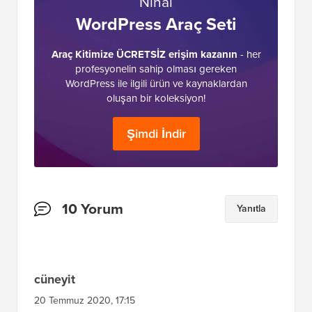
Araç Kitimize ÜCRETSİZ erişim kazanın
- her
profesyonelin sahip olması gereken
WordPress ile ilgili ürün ve kaynaklardan
oluşan bir koleksiyon!
Şimdi İndir
Okuyucu
10 Yorum
Yanıtla
Etkileşimleri
cüneyit
20 Temmuz 2020, 17:15
teşekkürler, tam olarak resimlerle çok basit