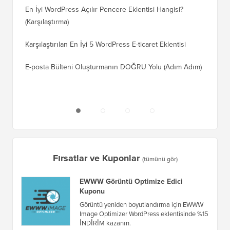
Adım)
Karşılaştırılan En İyi 5 WordPress E-ticaret Eklentisi
Squares
E-posta Bülteni Oluşturmanın DOĞRU Yolu (Adım Adım)
WordPre
Sunucuy
Fırsatlar ve Kuponlar
(tümünü gör)
EWWW Görüntü Optimize Edici
Kuponu
Görüntü yeniden boyutlandırma için EWWW
Image Optimizer WordPress eklentisinde %15
İNDİRİM kazanın.
WP Courseware Kuponu