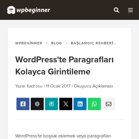
WPBEGINNER
BLOG
BAŞLANGIÇ REHBERI
WORDPRE
WordPress'te Paragrafları
Kolayca Girintileme
Yazar Kadrosu |
11 Ocak 2017
|
Okuyucu Açıklaması
WordPress'te boşluk eklemek veya paragrafları