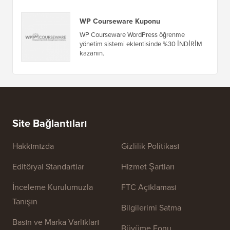
WP Courseware WordPress öğrenme
yönetim sistemi eklentisinde %30 İNDİRİM
kazanın.
Site Bağlantıları
Hakkımızda
Gizlilik Politikası
Editöryal Standartlar
Hizmet Şartları
İnceleme Kurulumuzla
FTC Açıklaması
Tanışın
Bilgilerimi Satma
Basın ve Marka Varlıkları
Büyüme Fonu
Bize ulaşın