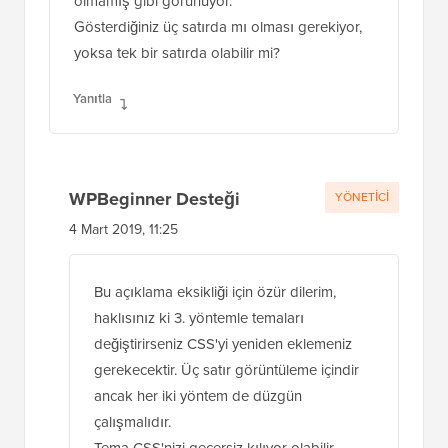
yoksa tek bir satırda olabilir mi?
Yanıtla
WPBeginner Desteği
YÖNETICI
4 Mart 2019, 11:25
Bu açıklama eksikliği için özür dilerim,
haklısınız ki 3. yöntemle temaları
değiştirirseniz CSS'yi yeniden eklemeniz
gerekecektir. Üç satır görüntüleme içindir
ancak her iki yöntem de düzgün
çalışmalıdır.
Tema CSS'nizi geçersiz kılıyor olabilir,
engellemek için bir ayar olup olmadığını