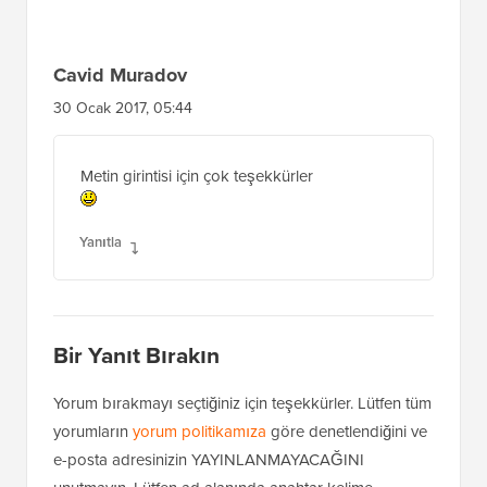
Cavid Muradov
30 Ocak 2017, 05:44
Metin girintisi için çok teşekkürler
Yanıtla
Bir Yanıt Bırakın
Yorum bırakmayı seçtiğiniz için teşekkürler. Lütfen tüm
yorumların
yorum politikamıza
göre denetlendiğini ve
e-posta adresinizin YAYINLANMAYACAĞINI
unutmayın. Lütfen ad alanında anahtar kelime
KULLANMAYIN. Kişisel ve anlamlı bir sohbet edelim.