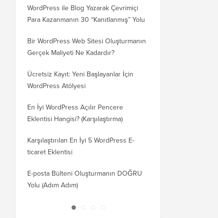
WordPress ile Blog Yazarak Çevrimiçi
Blogunuzu WordPress
Para Kazanmanın 30 “Kanıtlanmış” Yolu
WordPress.org'a Nasıl 
Bir WordPress Web Sitesi Oluşturmanın
SEO Kaybetmeden Word
Gerçek Maliyeti Ne Kadardır?
Etki Alanına Nasıl Doğr
Ücretsiz Kayıt: Yeni Başlayanlar İçin
Blogger'dan WordPress'
WordPress Atölyesi
Kaybetmeden Geçiş Nas
En İyi WordPress Açılır Pencere
Wix'ten WordPress'e D
Eklentisi Hangisi? (Karşılaştırma)
Nasıl Geçilir (Adım Adı
Karşılaştırılan En İyi 5 WordPress E-
Squarespace'ten WordP
ticaret Eklentisi
Doğru Taşınır
E-posta Bülteni Oluşturmanın DOĞRU
WordPress'i Kesintisiz 
Yolu (Adım Adım)
Barındırma veya Sunuc
Taşırsınız?