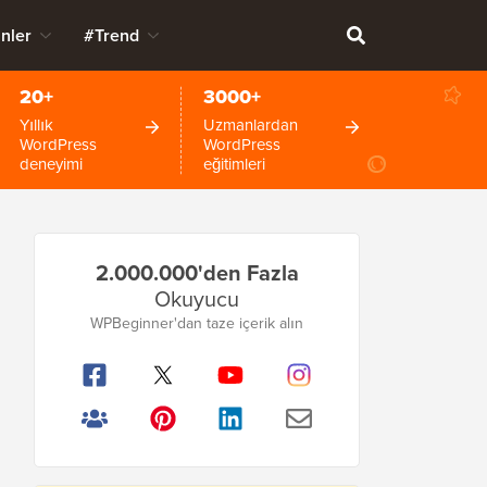
nler
#Trend
20+
3000+
Yıllık
Uzmanlardan
WordPress
WordPress
deneyimi
eğitimleri
Birincil
2.000.000'den Fazla
Kenar
Okuyucu
Çubuğu
WPBeginner'dan taze içerik alın