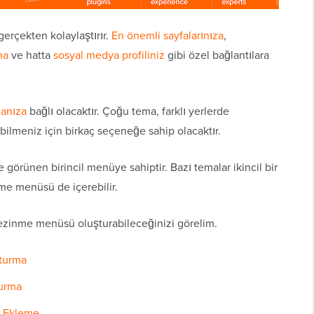
rçekten kolaylaştırır.
En önemli sayfalarınıza
,
na
ve hatta
sosyal medya profiliniz
gibi özel bağlantılara
anıza
bağlı olacaktır. Çoğu tema, farklı yerlerde
bilmeniz için birkaç seçeneğe sahip olacaktır.
görünen birincil menüye sahiptir. Bazı temalar ikincil bir
me menüsü de içerebilir.
gezinme menüsü oluşturabileceğinizi görelim.
turma
turma
r Ekleme