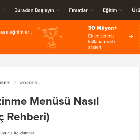
Buradan Başlayın
Fırsatlar
Eğitim
Ürü
30 Milyon+
ss eğitimleri.
Eklentilerimizi
kullanan web
siteleri
HBERI
WORDPRESS'TE GEZINME MENÜSÜ NASIL EKLENIR (BAŞLANGIÇ REHBERI)
zinme Menüsü Nasıl
ç Rehberi)
uyucu Açıklaması