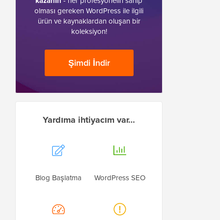
kazanın
- her profesyonelin sahip
olması gereken WordPress ile ilgili
ürün ve kaynaklardan oluşan bir
koleksiyon!
Şimdi İndir
Yardıma ihtiyacım var…
Blog Başlatma
WordPress SEO