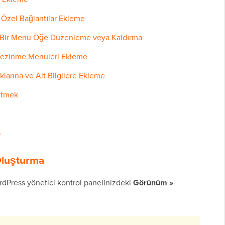
Özel Bağlantılar Ekleme
Bir Menü Öğe Düzenleme veya Kaldırma
 Gezinme Menüleri Ekleme
arına ve Alt Bilgilere Ekleme
itmek
S
Oluşturma
dPress yönetici kontrol panelinizdeki
Görünüm »