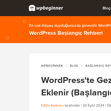
Blog
En çok ihtiyaç duyduğunuzda güvenilir WordPre
WordPress Başlangıç Rehberi
WPBEGINNER
BLOG
BAŞLANGIÇ RE
WordPress'te Ge
Eklenir (Başlangı
Editör Kadrosu
tarafından |
26 Eylül 2024
|
Ok