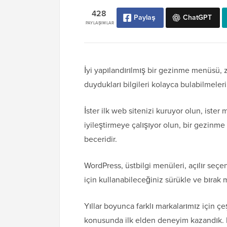
428
Paylaş
ChatGPT
PAYLAŞIMLAR
İyi yapılandırılmış bir gezinme menüsü, 
duydukları bilgileri kolayca bulabilmeler
İster ilk web sitenizi kuruyor olun, iste
iyileştirmeye çalışıyor olun, bir gezin
beceridir.
WordPress, üstbilgi menüleri, açılır seç
için kullanabileceğiniz sürükle ve bırak m
Yıllar boyunca farklı markalarımız için ç
konusunda ilk elden deneyim kazandık. Fa