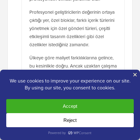
Profesyonel geliştiricilerin değerinin ortaya
çıktığı yer, özel bloklar, farklı içerik türlerini
yönetmek için özel gönderi türleri, çeşitli
etkileşimli tasarım özellikleri gibi özel
özellikler istediğiniz zamandır.
Ülkeye göre maliyet farklılıklarına gelince,
bu kesinlikle doğru. Ancak uzaktan çalışma
arttıkça, maliyet farkı 5 yıl öncesine göre o
kadar da büyük değil. Dünyanın herhangi
bir yerindeki en iyi geliştiriciler benzer
ücretler talep edecek ve bazı durumlarda
%25-30 daha az.
Yanıtla