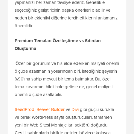
yapmanızı her zaman tavsiye ederiz. Genellikle
seçeceğiniz geliştiricinin başka önerileri olabilir ve
neden bir eklentiyi diğerine tercih ettiklerini anlamanız
önemlidir.
Premium Temaları Özelleştirme vs Sıfırdan
Oluşturma
'Özel' bir görünüm ve his elde ederken maliyeti önemli
ölçüde azaltmanın yollarından biri, istediğiniz şeylerin
%90'ına sahip mevcut bir tema bulmaktır. Bu, özel
tema kavramını hileli hale getirse de, genel maliyeti
önemli ölçüde azaltabilir.
SeedProd
,
Beaver Builder
ve
Divi
gibi güçlü sürükle
ve bırak WordPress sayfa oluşturucuları, tamamen
yeni bir Web Sitesi Montajcıları sektörü doğurdu.
Çeşitli şablonlarla birlikte gelirler, böylece kolayca