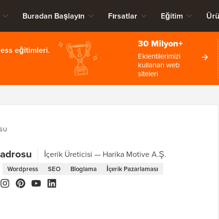
Buradan Başlayın
Fırsatlar
Eğitim
Ürü
30 Milyon+
ss eğitimleri.
Eklentilerimizi
kullanan web
siteleri
SU
Kadrosu
İçerik Üreticisi
Harika Motive A.Ş.
Wordpress
SEO
Bloglama
İçerik Pazarlaması