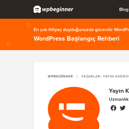
Blog
En çok ihtiyaç duyduğunuzda güvenilir WordPre
WordPress Başlangıç Rehberi
WPBEGINNER
YAZARLAR: YAYIN KADRO
Yayın 
Uzmanlık