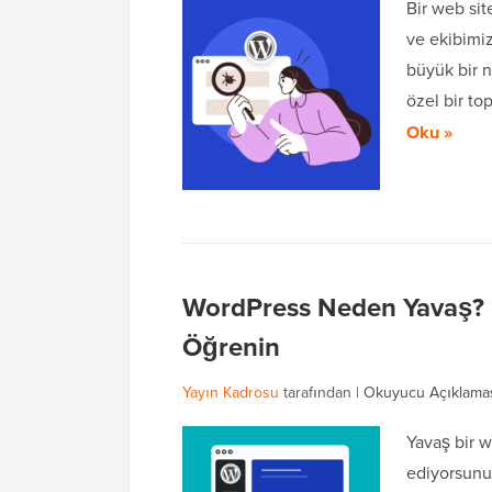
Bir web sit
ve ekibimiz
büyük bir 
özel bir to
Oku »
WordPress Neden Yavaş? U
Öğrenin
Yayın Kadrosu
tarafından |
Okuyucu Açıklama
Yavaş bir 
ediyorsunuz