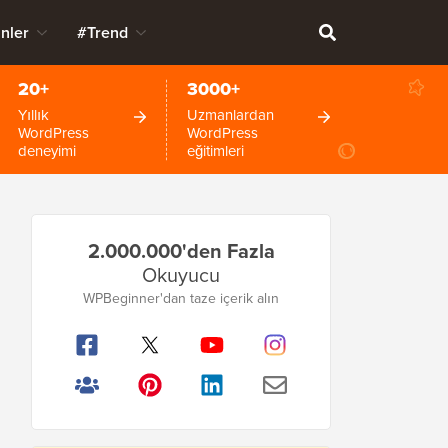
nler
#Trend
20+
3000+
Yıllık
Uzmanlardan
WordPress
WordPress
deneyimi
eğitimleri
Birincil
2.000.000'den Fazla
Kenar
Okuyucu
Çubuğu
WPBeginner'dan taze içerik alın