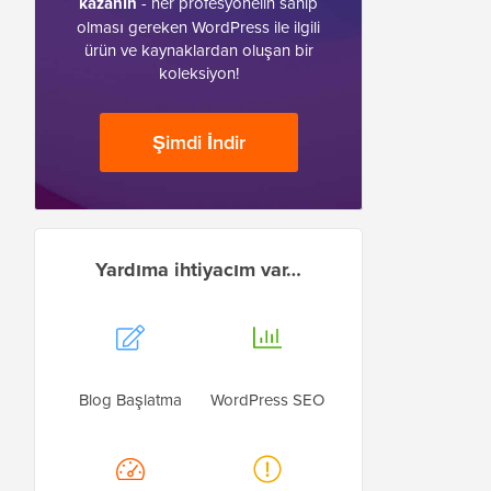
kazanın
- her profesyonelin sahip
olması gereken WordPress ile ilgili
ürün ve kaynaklardan oluşan bir
koleksiyon!
Şimdi İndir
Yardıma ihtiyacım var…
Blog Başlatma
WordPress SEO