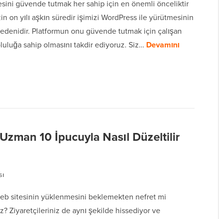
esini güvende tutmak her sahip için en önemli önceliktir
in on yılı aşkın süredir işimizi WordPress ile yürütmesinin
nedenidir. Platformun onu güvende tutmak için çalışan
pluluğa sahip olmasını takdir ediyoruz. Siz…
Devamını
zman 10 İpucuyla Nasıl Düzeltilir
sı
web sitesinin yüklenmesini beklemekten nefret mi
? Ziyaretçileriniz de aynı şekilde hissediyor ve