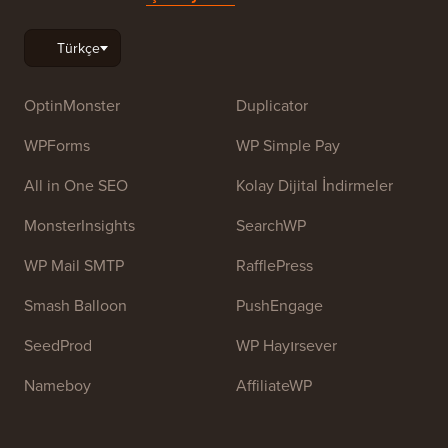
2009'da
Syed Balkhi
tarafından kuruldu. Bu sitenin
temel amacı, insanların WordPress'i öğrenmelerine ve
web sitelerini geliştirmelerine yardımcı olmak için
yüksek kaliteli WordPress eğitimleri ve diğer eğitim
kaynaklarını sağlamaktır.
Ekibimize katılın:
İşe Alıyoruz!
OptinMonster
Duplicator
WPForms
WP Simple Pay
All in One SEO
Kolay Dijital İndirmeler
MonsterInsights
SearchWP