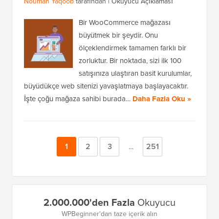
Nouman Yaqoob
tarafından |
Okuyucu Açıklaması
Bir WooCommerce mağazası
büyütmek bir şeydir. Onu
ölçeklendirmek tamamen farklı bir
zorluktur. Bir noktada, sizi ilk 100
satışınıza ulaştıran basit kurulumlar,
büyüdükçe web sitenizi yavaşlatmaya başlayacaktır.
İşte çoğu mağaza sahibi burada…
Daha Fazla Oku »
Sayfa
1
Sayfa
2
Sayfa
3
Sayfa
251
Geçici
…
sayfalar
atlandı
Birincil
2.000.000'den Fazla
Okuyucu
Kenar
WPBeginner'dan taze içerik alın