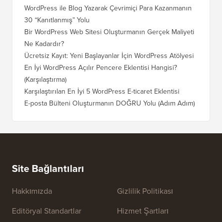
WordPress ile Blog Yazarak Çevrimiçi Para Kazanmanın
Blogunu
30 “Kanıtlanmış” Yolu
Doğru T
Bir WordPress Web Sitesi Oluşturmanın Gerçek Maliyeti
SEO Kay
Ne Kadardır?
Nasıl D
Ücretsiz Kayıt: Yeni Başlayanlar İçin WordPress Atölyesi
Blogger
Geçiş Na
En İyi WordPress Açılır Pencere Eklentisi Hangisi?
(Karşılaştırma)
Wix'ten
Adım)
Karşılaştırılan En İyi 5 WordPress E-ticaret Eklentisi
Squares
E-posta Bülteni Oluşturmanın DOĞRU Yolu (Adım Adım)
WordPre
Sunucuy