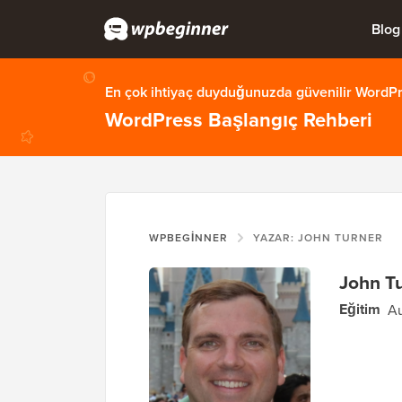
Blog
En çok ihtiyaç duyduğunuzda güvenilir WordPre
WordPress Başlangıç Rehberi
WPBEGINNER
YAZAR: JOHN TURNER
John T
Eğitim
Au