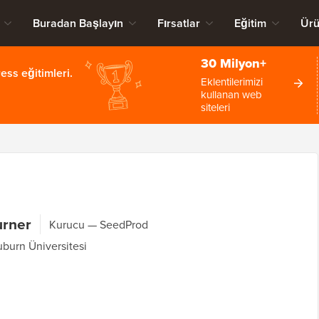
Buradan Başlayın
Fırsatlar
Eğitim
Ürü
30 Milyon+
ss eğitimleri.
Eklentilerimizi
kullanan web
siteleri
urner
Kurucu
SeedProd
burn Üniversitesi