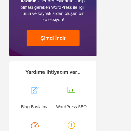
kazanın
- her profesyonelin sahip
olması gereken WordPress ile ilgili
ürün ve kaynaklardan oluşan bir
koleksiyon!
Şimdi İndir
Yardıma ihtiyacım var…
Blog Başlatma
WordPress SEO