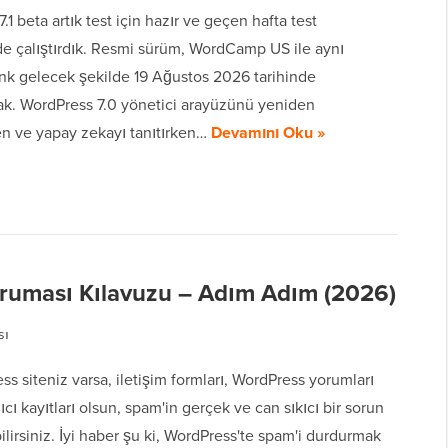
.1 beta artık test için hazır ve geçen hafta test
de çalıştırdık. Resmi sürüm, WordCamp US ile aynı
k gelecek şekilde 19 Ağustos 2026 tarihinde
ak. WordPress 7.0 yönetici arayüzünü yeniden
en ve yapay zekayı tanıtırken…
Devamını Oku »
ruması Kılavuzu – Adım Adım (2026)
sı
ss siteniz varsa, iletişim formları, WordPress yorumları
ıcı kayıtları olsun, spam'in gerçek ve can sıkıcı bir sorun
lirsiniz. İyi haber şu ki, WordPress'te spam'i durdurmak