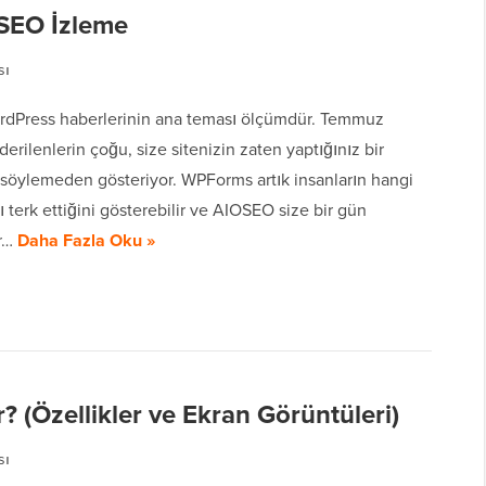
 SEO İzleme
sı
rdPress haberlerinin ana teması ölçümdür. Temmuz
erilenlerin çoğu, size sitenizin zaten yaptığınız bir
 söylemeden gösteriyor. WPForms artık insanların hangi
ı terk ettiğini gösterebilir ve AIOSEO size bir gün
ir…
Daha Fazla Oku »
? (Özellikler ve Ekran Görüntüleri)
sı