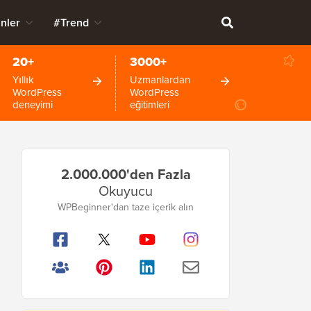
nler
#Trend
20+
3000+
Yıllık
Uzmanlardan
WordPress
WordPress
deneyimi
eğitimleri
Birincil
2.000.000'den Fazla
Kenar
Okuyucu
Çubuğu
WPBeginner'dan taze içerik alın