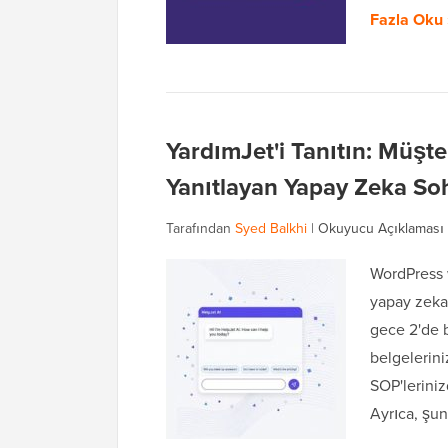
Fazla Oku 
YardımJet'i Tanıtın: Müşter
Yanıtlayan Yapay Zeka So
Tarafından
Syed Balkhi
|
Okuyucu Açıklaması
WordPress 
yapay zeka 
gece 2'de 
belgelerini
SOP'leriniz
Ayrıca, şun