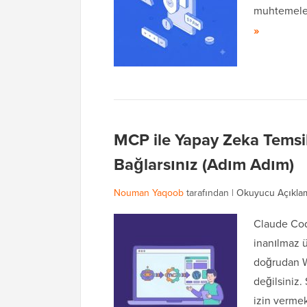
muhtemele
»
MCP ile Yapay Zeka Temsil
Bağlarsınız (Adım Adım)
Nouman Yaqoob
tarafından |
Okuyucu Açıkla
Claude Cod
inanılmaz ü
doğrudan W
değilsiniz
izin verme