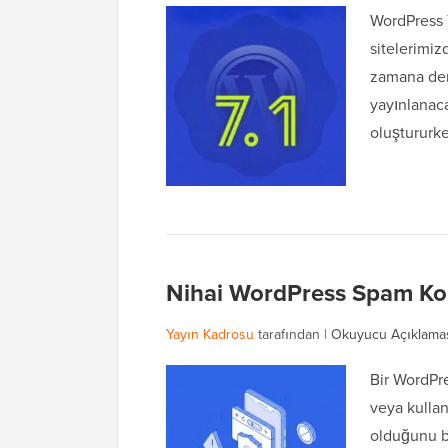
WordPress 7
sitelerimiz
zamana den
yayınlanac
oluştururk
Nihai WordPress Spam Ko
Yayın Kadrosu
tarafından |
Okuyucu Açıklama
Bir WordPre
veya kullan
olduğunu bi