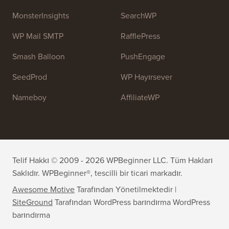
Ekibimize katılın:
İşe Alıyoruz!
OptinMonster
Duplicator
WPForms
WP Simple Pay
All in One SEO
Kolay Dijital İndirmeler
MonsterInsights
SearchWP
WP Mail SMTP
RafflePress
Smash Balloon
PushEngage
SeedProd
WP Hayırsever
Nameboy
AffiliateWP