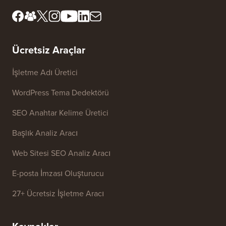
Editöryal Standartlar
Hizmet Şartları
İnceleme Kurulumuzla
FTC Açıklaması
Tanışın
Bilgilerimi Satma
Basın ve Marka Varlıkları
Büyüme Fonu
Bize ulaşın
Ücretsiz Araçlar
İşletme Adı Üretici
WordPress Tema Dedektörü
SEO Anahtar Kelime Üretici
Başlık Analiz Aracı