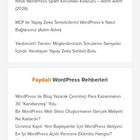
Nihai WordPress Spam Koruması Kılavuzu – Adım Adım
(2026)
MCP ile Yapay Zeka Temsilcilerini WordPress'e Nasıl
Bağlarsınız (Adım Adım)
YardımJet'i Tanıtın: Müşterilerinizin Sorularını Saniyeler
İçinde Yanıtlayan Yapay Zeka Sohbet Botu
Faydalı
WordPress Rehberleri
WordPress ile Blog Yazarak Çevrimiçi Para Kazanmanın
Blogunu
30 “Kanıtlanmış” Yolu
Doğru T
Bir WordPress Web Sitesi Oluşturmanın Gerçek Maliyeti
SEO Kay
Ne Kadardır?
Nasıl D
Ücretsiz Kayıt: Yeni Başlayanlar İçin WordPress Atölyesi
Blogger