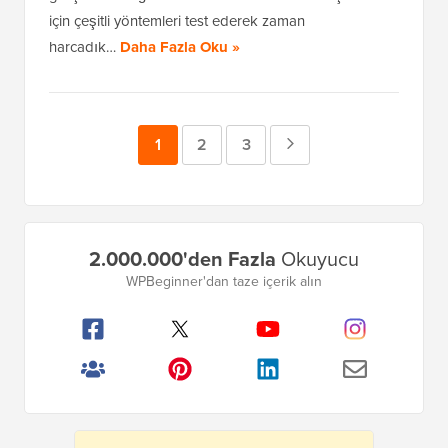
için çeşitli yöntemleri test ederek zaman
harcadık…
Daha Fazla Oku »
Sayfa
1
Sayfa
2
Sayfa
3
Sonraki
Sayfa
Birincil
2.000.000'den Fazla
Okuyucu
Kenar
WPBeginner'dan taze içerik alın
Çubuğu