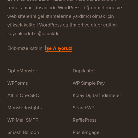
WPBeginner® Hakkında
WPBeginner, Yeni Başlayanlar İçin Ücretsiz Bir
WordPress Kaynak Sitesidir. WPBeginner, Temmuz
2009'da
Syed Balkhi
tarafından kuruldu. Bu sitenin
temel amacı, insanların WordPress'i öğrenmelerine ve
web sitelerini geliştirmelerine yardımcı olmak için
yüksek kaliteli WordPress eğitimleri ve diğer eğitim
kaynaklarını sağlamaktır.
Ekibimize katılın:
İşe Alıyoruz!