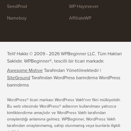
OptinMonster
Duplicator
WPForms
WP Simple Pay
All in One SEO
Kolay Dijital İndirmeler
MonsterInsights
SearchWP
WP Mail SMTP
RafflePress
Smash Balloon
PushEngage
SeedProd
WP Hayırsever
Nameboy
AffiliateWP
Telif Hakkı © 2009 - 2026 WPBeginner LLC. Tüm Hakları
Saklıdır. WPBeginner®, tescilli bir ticari markadır.