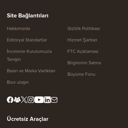
Squares
E-posta Bülteni Oluşturmanın DOĞRU Yolu (Adım Adım)
WordPre
Sunucuy
Site Bağlantıları
Hakkımızda
Gizlilik Politikası
Editöryal Standartlar
Hizmet Şartları
İnceleme Kurulumuzla
FTC Açıklaması
Tanışın
Bilgilerimi Satma
Basın ve Marka Varlıkları
Büyüme Fonu