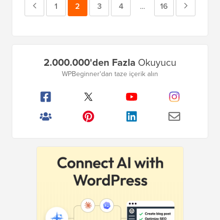
Önceki
Sayfa
1
Sayfa
2
Sayfa
3
Sayfa
4
Sayfa
16
Sonraki
Geçici
…
sayfalar
Sayfa
Sayfa
atlandı
Birincil
2.000.000'den Fazla
Okuyucu
Kenar
WPBeginner'dan taze içerik alın
Çubuğu