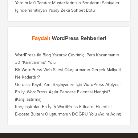
YardımJet'i Tanıtın: Müşterilerinizin Sorularını Saniyeler
İçinde Yanıtlayan Yapay Zeka Sohbet Botu
Faydalı
WordPress Rehberleri
WordPress ile Blog Yazarak Çevrimiçi Para Kazanmanın
Blogunu
30 “Kanıtlanmış” Yolu
Doğru T
Bir WordPress Web Sitesi Oluşturmanın Gerçek Maliyeti
SEO Kay
Ne Kadardır?
Nasıl D
Ücretsiz Kayıt: Yeni Başlayanlar İçin WordPress Atölyesi
Blogger
Geçiş Na
En İyi WordPress Açılır Pencere Eklentisi Hangisi?
(Karşılaştırma)
Wix'ten
Adım)
Karşılaştırılan En İyi 5 WordPress E-ticaret Eklentisi