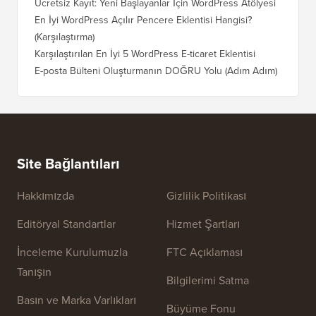
Ücretsiz Kayıt: Yeni Başlayanlar İçin WordPress Atölyesi
En İyi WordPress Açılır Pencere Eklentisi Hangisi?
(Karşılaştırma)
Karşılaştırılan En İyi 5 WordPress E-ticaret Eklentisi
E-posta Bülteni Oluşturmanın DOĞRU Yolu (Adım Adım)
Site Bağlantıları
Hakkımızda
Gizlilik Politikası
Editöryal Standartlar
Hizmet Şartları
İnceleme Kurulumuzla
FTC Açıklaması
Tanışın
Bilgilerimi Satma
Basın ve Marka Varlıkları
Büyüme Fonu