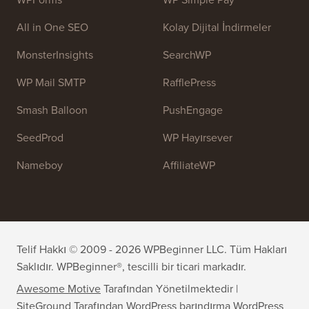
All in One SEO
Kolay Dijital İndirmeler
MonsterInsights
SearchWP
WP Mail SMTP
RafflePress
Smash Balloon
PushEngage
SeedProd
WP Hayırsever
Nameboy
AffiliateWP
Telif Hakkı © 2009 - 2026 WPBeginner LLC. Tüm Hakları
Saklıdır. WPBeginner®, tescilli bir ticari markadır.
Awesome Motive
Tarafından Yönetilmektedir |
SiteGround
Tarafından WordPress barındırma
WordPress