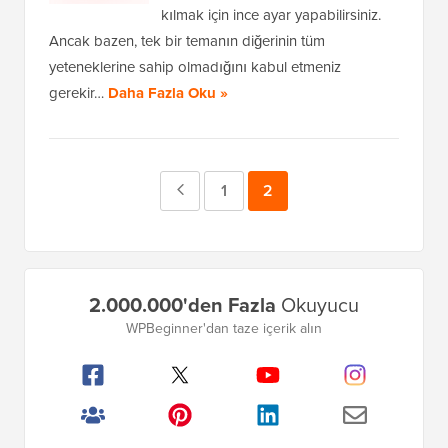
kılmak için ince ayar yapabilirsiniz.
Ancak bazen, tek bir temanın diğerinin tüm
yeteneklerine sahip olmadığını kabul etmeniz
gerekir…
Daha Fazla Oku »
Önceki
Sayfa
1
Sayfa
2
Sayfa
Birincil
2.000.000'den Fazla
Okuyucu
Kenar
WPBeginner'dan taze içerik alın
Çubuğu