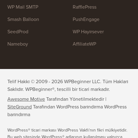
OptinMonster
Duplicator
WPForms
WP Simple Pay
All in One SEO
Kolay Dijital İndirmeler
MonsterInsights
SearchWP
WP Mail SMTP
RafflePress
Smash Balloon
PushEngage
SeedProd
WP Hayırsever
Nameboy
AffiliateWP