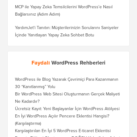
MCP ile Yapay Zeka Temsilcilerini WordPress'e Nasıl
Bağlarsınız (Adım Adım)
YardımJet'i Tanıtın: Müşterilerinizin Sorularını Saniyeler
İçinde Yanıtlayan Yapay Zeka Sohbet Botu
Faydalı
WordPress Rehberleri
WordPress ile Blog Yazarak Çevrimiçi Para Kazanmanın
Blogunu
30 “Kanıtlanmış” Yolu
Doğru T
Bir WordPress Web Sitesi Oluşturmanın Gerçek Maliyeti
SEO Kay
Ne Kadardır?
Nasıl D
Ücretsiz Kayıt: Yeni Başlayanlar İçin WordPress Atölyesi
Blogger
Geçiş Na
En İyi WordPress Açılır Pencere Eklentisi Hangisi?