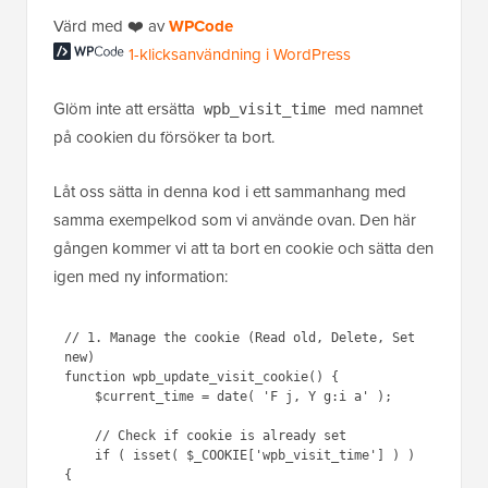
Värd med ❤️ av
WPCode
1-klicksanvändning i WordPress
Glöm inte att ersätta
med namnet
wpb_visit_time
på cookien du försöker ta bort.
Låt oss sätta in denna kod i ett sammanhang med
samma exempelkod som vi använde ovan. Den här
gången kommer vi att ta bort en cookie och sätta den
igen med ny information:
// 1. Manage the cookie (Read old, Delete, Set 
new)

function wpb_update_visit_cookie() {

    $current_time = date( 'F j, Y g:i a' );

    // Check if cookie is already set

    if ( isset( $_COOKIE['wpb_visit_time'] ) ) 
{
