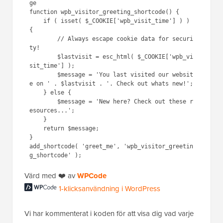
ge

function wpb_visitor_greeting_shortcode() {

    if ( isset( $_COOKIE['wpb_visit_time'] ) ) 
{

        // Always escape cookie data for securi
ty!

        $lastvisit = esc_html( $_COOKIE['wpb_vi
sit_time'] );

        $message = 'You last visited our websit
e on ' . $lastvisit . '. Check out whats new!';

    } else {

        $message = 'New here? Check out these r
esources...';

    }

    return $message;

}

add_shortcode( 'greet_me', 'wpb_visitor_greetin
Värd med ❤️ av
WPCode
1-klicksanvändning i WordPress
Vi har kommenterat i koden för att visa dig vad varje