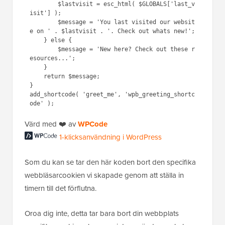
        $lastvisit = esc_html( $GLOBALS['last_v
isit'] );

        $message = 'You last visited our websit
e on ' . $lastvisit . '. Check out whats new!';

    } else {

        $message = 'New here? Check out these r
esources...';

    }

    return $message;

}

add_shortcode( 'greet_me', 'wpb_greeting_shortc
Värd med ❤️ av
WPCode
1-klicksanvändning i WordPress
Som du kan se tar den här koden bort den specifika
webbläsarcookien vi skapade genom att ställa in
timern till det förflutna.
Oroa dig inte, detta tar bara bort din webbplats