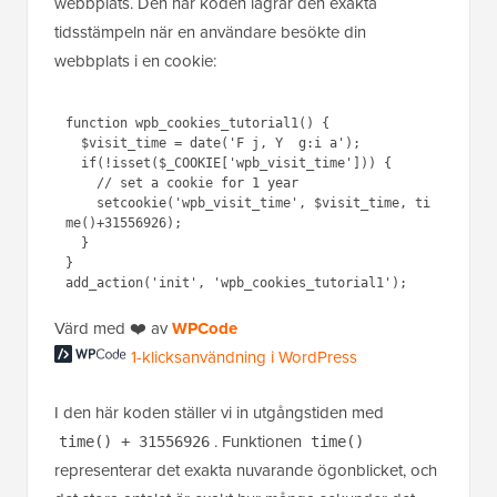
webbplats. Den här koden lagrar den exakta
tidsstämpeln när en användare besökte din
webbplats i en cookie:
function wpb_cookies_tutorial1() {

  $visit_time = date('F j, Y  g:i a');

  if(!isset($_COOKIE['wpb_visit_time'])) {

    // set a cookie for 1 year

    setcookie('wpb_visit_time', $visit_time, ti
me()+31556926);

  }

}

Värd med ❤️ av
WPCode
1-klicksanvändning i WordPress
I den här koden ställer vi in utgångstiden med
. Funktionen
time() + 31556926
time()
representerar det exakta nuvarande ögonblicket, och