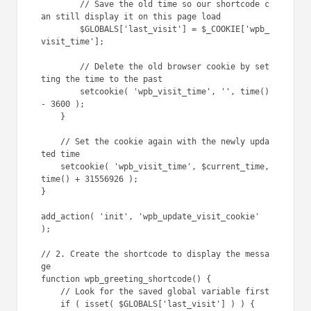
        // Save the old time so our shortcode c
an still display it on this page load

        $GLOBALS['last_visit'] = $_COOKIE['wpb_
visit_time'];

        // Delete the old browser cookie by set
ting the time to the past

        setcookie( 'wpb_visit_time', '', time() 
- 3600 );

    }

    // Set the cookie again with the newly upda
ted time

    setcookie( 'wpb_visit_time', $current_time, 
time() + 31556926 );

}

add_action( 'init', 'wpb_update_visit_cookie' 
);

// 2. Create the shortcode to display the messa
ge

function wpb_greeting_shortcode() {

    // Look for the saved global variable first

    if ( isset( $GLOBALS['last_visit'] ) ) {
