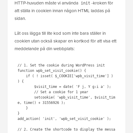
HTTP-huvuden måste vi använda
-kroken för
init
att ställa in cookien innan någon HTML laddas på
sidan.
Låt oss lägga till lite kod som inte bara ställer in
cookien utan också skapar en kortkod för att visa ett
meddelande på din webbplats:
// 1. Set the cookie during WordPress init

function wpb_set_visit_cookie() {

    if ( ! isset( $_COOKIE['wpb_visit_time'] ) 
) {

        $visit_time = date( 'F j, Y g:i a' );

        // Set a cookie for 1 year

        setcookie( 'wpb_visit_time', $visit_tim
e, time() + 31556926 );

    }

}

add_action( 'init', 'wpb_set_visit_cookie' );

// 2. Create the shortcode to display the messa