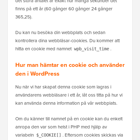
det stora antalet är exakt hur många sekunder det
finns på ett år (60 gånger 60 gånger 24 gånger
365,25).
Du kan nu besöka din webbplats och sedan
kontrollera dina webbläsar-cookies. Du kommer att
hitta en cookie med namnet
.
wpb_visit_time
Hur man hämtar en cookie och använder
den i WordPress
Nu när vi har skapat denna cookie som lagras i
användarens webbläsare i ett år, låt oss titta på hur vi
kan använda denna information på vår webbplats.
Om du känner till namnet på en cookie kan du enkelt
anropa den var som helst i PHP med hjälp av
variabeln
. Eftersom cookies skickas via
$_COOKIE[]