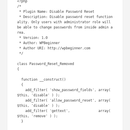
<?php

/*

 * Plugin Name: Disable Password Reset

 * Description: Disable password reset function
ality. Only users with administrator role will 
be able to change passwords from inside admin a
rea.

 * Version: 1.0

 * Author: WPBeginner

 * Author URI: http://wpbeginner.com

 */

class Password_Reset_Removed

{

  function __construct()

  {

    add_filter( 'show_password_fields', array( 
$this, 'disable' ) );

    add_filter( 'allow_password_reset', array( 
$this, 'disable' ) );

    add_filter( 'gettext',              array( 
$this, 'remove' ) );

  }
