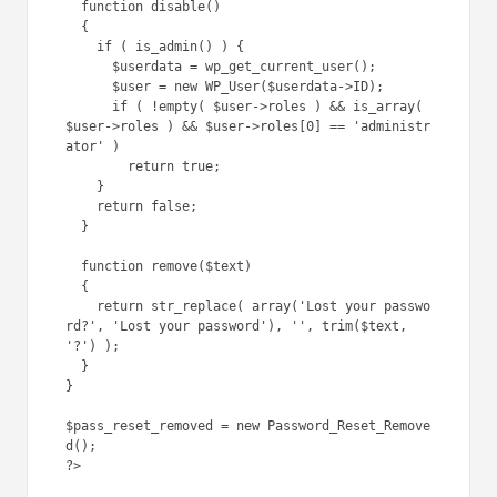
  function disable()

  {

    if ( is_admin() ) {

      $userdata = wp_get_current_user();

      $user = new WP_User($userdata->ID);

      if ( !empty( $user->roles ) && is_array( 
$user->roles ) && $user->roles[0] == 'administr
ator' )

        return true;

    }

    return false;

  }

  function remove($text)

  {

    return str_replace( array('Lost your passwo
rd?', 'Lost your password'), '', trim($text, 
'?') );

  }

}

$pass_reset_removed = new Password_Reset_Remove
d();
