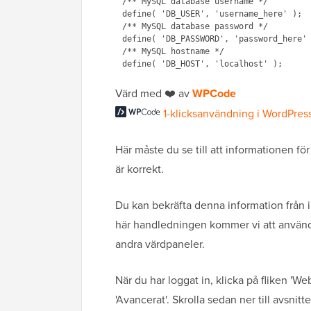
/** MySQL database username */

define( 'DB_USER', 'username_here' );

/** MySQL database password */

define( 'DB_PASSWORD', 'password_here' 
/** MySQL hostname */

Värd med ❤️ av
WPCode
1-klicksanvändning i WordPres
Här måste du se till att informationen 
är korrekt.
Du kan bekräfta denna information från 
här handledningen kommer vi att anvä
andra värdpaneler.
När du har loggat in, klicka på fliken 'We
'Avancerat'. Skrolla sedan ner till avsnit