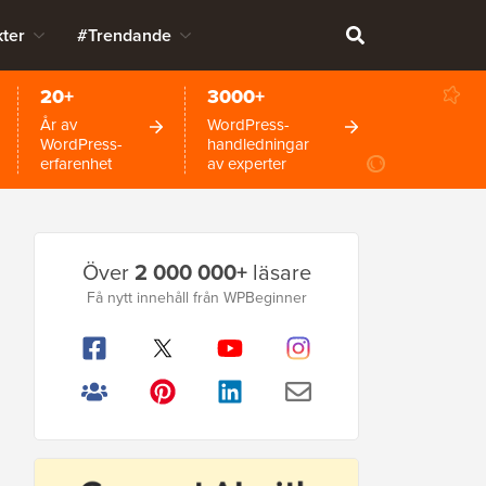
ter
#Trendande
20+
3000+
År av
WordPress-
WordPress-
handledningar
erfarenhet
av experter
Primär
Över
2 000 000+
läsare
sidofält
Få nytt innehåll från WPBeginner