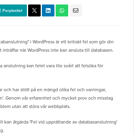
Perplexitet
banslutning" i WordPress är ett kritiskt fel som gör din
 inträffar när WordPress inte kan ansluta till databasen.
anslutning kan felet vara lite svårt att felsöka för
år och har stött på en mängd olika fel och varningar,
asen'. Genom vår erfarenhet och mycket prov och misstag
oblem utan att störa vår webbplats.
kelt kan åtgärda 'Fel vid upprättande av databasanslutning'
g.