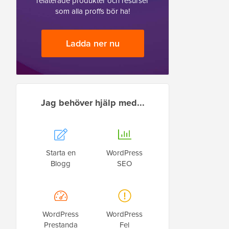
relaterade produkter och resurser
som alla proffs bör ha!
Ladda ner nu
Jag behöver hjälp med...
Starta en
WordPress
Blogg
SEO
WordPress
WordPress
Prestanda
Fel