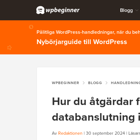
Blogg
Pålitliga WordPress-handledningar, när du b
Nybörjarguide till WordPress
WPBEGINNER
BLOGG
HANDLEDNIN
Hur du åtgärdar f
databanslutning 
Av
Redaktionen
|
30 september 2024
|
Läsar