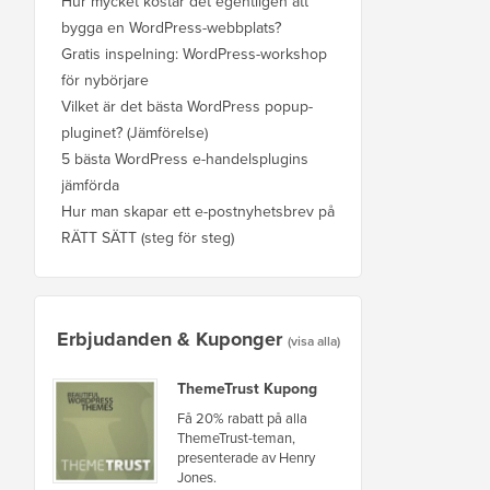
Hur mycket kostar det egentligen att
bygga en WordPress-webbplats?
Gratis inspelning: WordPress-workshop
för nybörjare
Vilket är det bästa WordPress popup-
pluginet? (Jämförelse)
5 bästa WordPress e-handelsplugins
jämförda
Hur man skapar ett e-postnyhetsbrev på
RÄTT SÄTT (steg för steg)
Erbjudanden & Kuponger
(visa alla)
ThemeTrust Kupong
Få 20% rabatt på alla
ThemeTrust-teman,
presenterade av Henry
Jones.