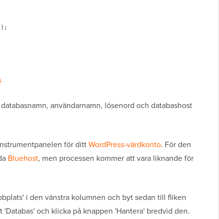
);

s
för databasnamn, användarnamn, lösenord och databashost
instrumentpanelen för ditt
WordPress-värdkonto
. För den
nda
Bluehost
, men processen kommer att vara liknande för
bbplats' i den vänstra kolumnen och byt sedan till fliken
tet 'Databas' och klicka på knappen 'Hantera' bredvid den.