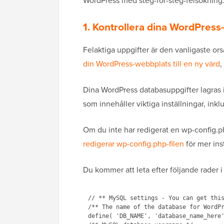
WordPress med steg-för-steg-felsökning
1. Kontrollera dina WordPress
Felaktiga uppgifter
är den vanligaste or
din WordPress-webbplats till en ny värd
,
Dina WordPress databasuppgifter lagras i
som innehåller viktiga inställningar, ink
Om du inte har redigerat en wp-config.php
redigerar wp-config.php-filen
för mer ins
Du kommer att leta efter följande rader i
// ** MySQL settings - You can get this
/** The name of the database for WordPr
define( 'DB_NAME', 'database_name_here'