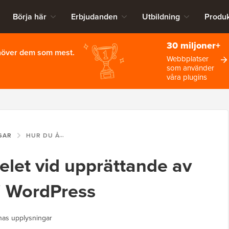
Börja här
Erbjudanden
Utbildning
Produk
30 miljoner+
ehöver dem som mest.
Webbplatser
som använder
våra plugins
GAR
HUR DU ÅTGÄRDAR FELET VID UPPRÄTTANDE AV DATABANSLUTNING I WORDPRESS
elet vid upprättande av
i WordPress
nas upplysningar