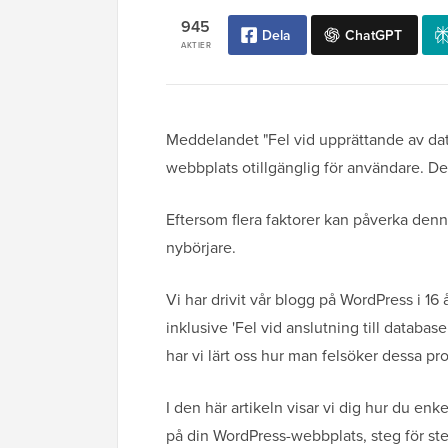
945
Dela
ChatGPT
AKTIER
Meddelandet "Fel vid upprättande av data
webbplats otillgänglig för användare. Det
Eftersom flera faktorer kan påverka denna 
nybörjare.
Vi har drivit vår blogg på WordPress i 16 
inklusive 'Fel vid anslutning till datab
har vi lärt oss hur man felsöker dessa pr
I den här artikeln visar vi dig hur du en
på din WordPress-webbplats, steg för ste