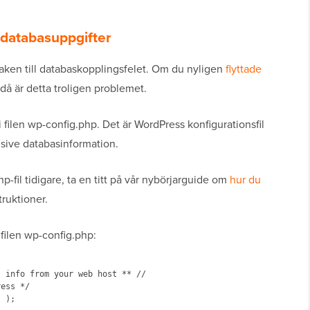
.
-databasuppgifter
saken till databaskopplingsfelet. Om du nyligen
flyttade
 då är detta troligen problemet.
 filen wp-config.php. Det är WordPress konfigurationsfil
lusive databasinformation.
-fil tidigare, ta en titt på vår nybörjarguide om
hur du
truktioner.
 filen wp-config.php:
 info from your web host ** //

ess */

 );
