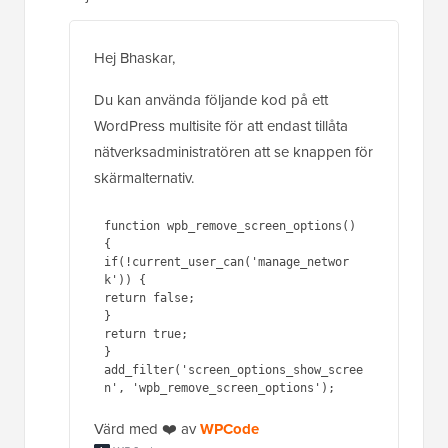
Hej Bhaskar,
Du kan använda följande kod på ett
WordPress multisite för att endast tillåta
nätverksadministratören att se knappen för
skärmalternativ.
function wpb_remove_screen_options() 
{ 

if(!current_user_can('manage_networ
k')) {

return false;

}

return true; 

}

add_filter('screen_options_show_scree
Värd med ❤️ av
WPCode