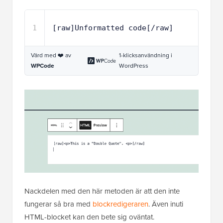
1
[raw]Unformatted code[/raw] 
Värd med ❤️ av
1-klicksanvändning i
WPCode
WordPress
Nackdelen med den här metoden är att den inte
fungerar så bra med
blockredigeraren
. Även inuti
HTML-blocket kan den bete sig oväntat.