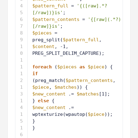
3
$pattern_full
= 
'{([raw].*?
[/raw])}is'
;
4
$pattern_contents
= 
'{[raw](.*?)
[/raw]}is'
;
5
$pieces
= 
preg_split(
$pattern_full
, 
$content
, -1, 
PREG_SPLIT_DELIM_CAPTURE);
6
7
foreach
(
$pieces
as
$piece
) {
8
if
(preg_match(
$pattern_contents
, 
$piece
, 
$matches
)) {
9
$new_content
.= 
$matches
[1];
1
} 
else
{
0
1
$new_content
.= 
1
wptexturize(wpautop(
$piece
));
1
}
2
1
}
3
1