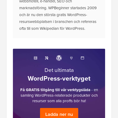
webbhotell, e-handel, SEO och
marknadsföring. WPBeginner startades 2009
och är nu den största gratis WordPress-
resurswebbplatsen i branschen och refereras
ofta till som Wikipedian för WordPress.
Det ultimata
WordPress-verktyget
Få GRATIS tillgång till vår verktygslåda
- en
samling WordPress-relaterade produkter och
resurser som alla proffs bör ha!
Ladda ner nu