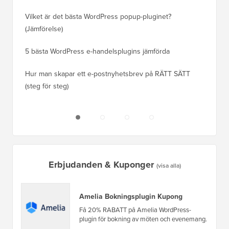
ranknin
Vilket är det bästa WordPress popup-pluginet?
(Jämförelse)
Så här b
steg)
5 bästa WordPress e-handelsplugins jämförda
Hur man
Hur man skapar ett e-postnyhetsbrev på RÄTT SÄTT
(steg för steg)
Hur man 
utan dri
Erbjudanden & Kuponger
(visa alla)
Amelia Bokningsplugin Kupong
Få 20% RABATT på Amelia WordPress-
plugin för bokning av möten och evenemang.