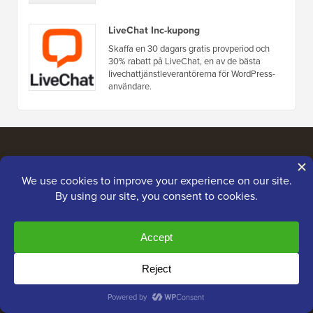
LiveChat Inc-kupong
Skaffa en 30 dagars gratis provperiod och
30% rabatt på LiveChat, en av de bästa
livechattjänstleverantörerna för WordPress-
användare.
Webbplatslänkar
Om oss
Sekretesspolicy
Redaktionella standarder
Användarvillkor
Möt vårt granskningsråd
FTC-upplysning
Press &
Sälj inte min information
varumärkesresurser