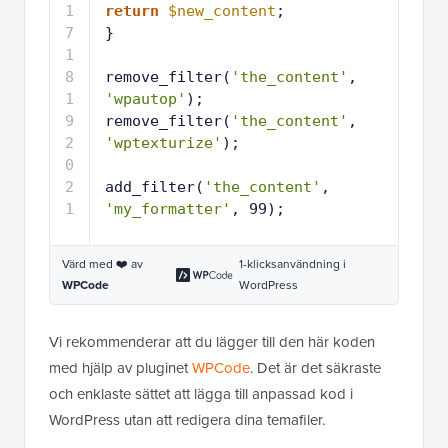
4
1
return
$new_content
;
5
1
}
6
1
7
1
remove_filter(
'the_content'
, 
8
'wpautop'
);
1
remove_filter(
'the_content'
, 
9
'wptexturize'
);
2
0
2
add_filter(
'the_content'
, 
1
'my_formatter'
, 99);
Värd med ❤️ av
1-klicksanvändning i
WPCode
WordPress
Vi rekommenderar att du lägger till den här koden
med hjälp av pluginet
WPCode
. Det är det säkraste
och enklaste sättet att lägga till anpassad kod i
WordPress utan att redigera dina temafiler.