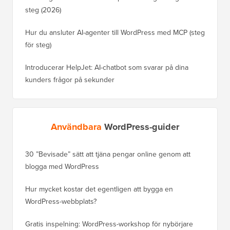
steg (2026)
Hur du ansluter AI-agenter till WordPress med MCP (steg
för steg)
Introducerar HelpJet: AI-chatbot som svarar på dina
kunders frågor på sekunder
Användbara
WordPress-guider
30 ”Bevisade” sätt att tjäna pengar online genom att
Hur du f
blogga med WordPress
WordPre
Hur mycket kostar det egentligen att bygga en
Hur man
WordPress-webbplats?
att förl
Gratis inspelning: WordPress-workshop för nybörjare
Hur du b