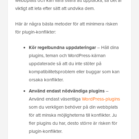
webbplats och kan vara svåra att upptäcka, så det är
viktigt att leta efter sätt att undvika dem.
Här är några bästa metoder för att minimera risken
för plugin-konflikter:
Kör regelbundna uppdateringar
– Håll dina
plugins, teman och WordPress-kärnan
uppdaterade så att du inte stöter på
kompatibilitetsproblem eller buggar som kan
orsaka konflikter.
Använd endast nödvändiga plugins
–
Använd endast väsentliga
WordPress-plugins
som du verkligen behöver på din webbplats
för att minska möjligheterna till konflikter. Ju
fler plugins du har, desto större är risken för
plugin-konflikter.