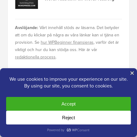
Avslöjande:
Vårt innehåll stöds av läsarna. Det betyder
att om du klickar på några av våra länkar kan vi tjäna en
provision. Se
hur WPBeginner finansieras
, varför det är
viktigt och hur du kan stödja oss. Här är vår
redaktionella process
.
Om redaktionen
Redaktionellt team på WPBeginner är ett team
av WordPress-experter ledda av Syed Balkhi
med över 16 års erfarenhet av WordPress,
webbhotell, e-handel, SEO och
marknadsföring. WPBeginner startades 2009