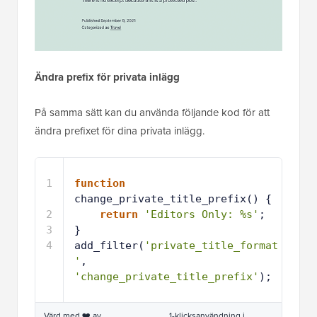
Ändra prefix för privata inlägg
På samma sätt kan du använda följande kod för att
ändra prefixet för dina privata inlägg.
1
function
change_private_title_prefix() {
2
return
'Editors Only: %s'
;
3
}
4
add_filter(
'private_title_format
'
, 
'change_private_title_prefix'
);
Värd med ❤️ av
1-klicksanvändning i