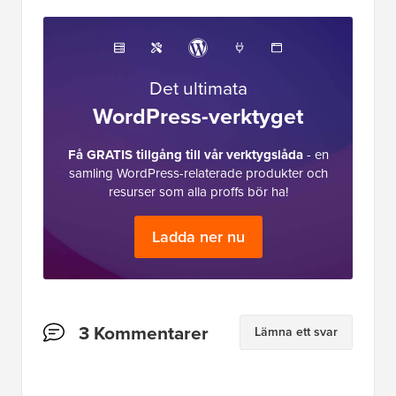
Det ultimata
WordPress-verktyget
Få GRATIS tillgång till vår verktygslåda
- en
samling WordPress-relaterade produkter och
resurser som alla proffs bör ha!
Ladda ner nu
Läsarnas
3 Kommentarer
Lämna ett svar
interaktioner