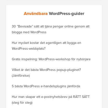
Användbara
WordPress-guider
30 ”Bevisade” sätt att tjäna pengar online genom att
Hur du f
blogga med WordPress
WordPre
Hur mycket kostar det egentligen att bygga en
Hur man
WordPress-webbplats?
att förl
Gratis inspelning: WordPress-workshop för nybörjare
Hur du b
ranknin
Vilket är det bästa WordPress popup-pluginet?
(Jämförelse)
Så här b
steg)
5 bästa WordPress e-handelsplugins jämförda
Hur man
Hur man skapar ett e-postnyhetsbrev på RÄTT SÄTT
(steg för steg)
Hur man 