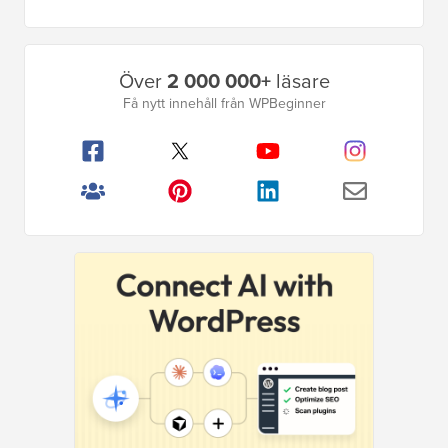
Primär
Över
2 000 000+
läsare
sidofält
Få nytt innehåll från WPBeginner