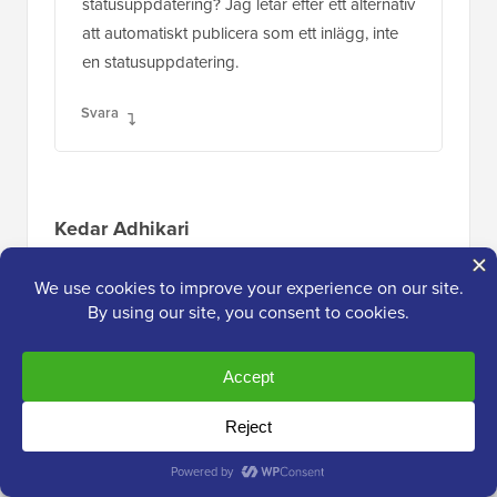
statusuppdatering? Jag letar efter ett alternativ
att automatiskt publicera som ett inlägg, inte
en statusuppdatering.
Svara
Kedar Adhikari
12 juli 2016 kl. 09:17
Jag har också samma problem, jag har
kopierat URL från adressfältet men det
fungerar inte heller, snälla hjälp.
Svara