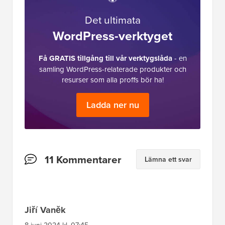
Det ultimata
WordPress-verktyget
Få GRATIS tillgång till vår verktygslåda
- en
samling WordPress-relaterade produkter och
resurser som alla proffs bör ha!
Ladda ner nu
Läsarnas
11 Kommentarer
Lämna ett svar
interaktioner
Jiří Vaněk