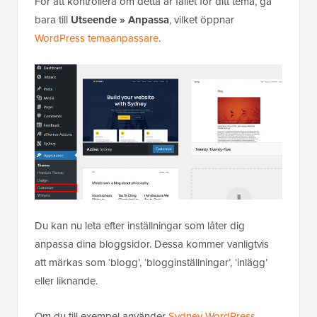
För att kontrollera om detta är fallet för ditt tema, gå
bara till
Utseende
»
Anpassa
, vilket öppnar
WordPress temaanpassare
.
Du kan nu leta efter inställningar som låter dig
anpassa dina bloggsidor. Dessa kommer vanligtvis
att märkas som ‘blogg’, ‘blogginställningar’, ‘inlägg’
eller liknande.
Om du till exempel använder
Sydney WordPress-