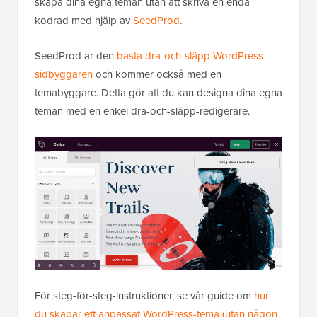
skapa dina egna teman utan att skriva en enda
kodrad med hjälp av
SeedProd
.
SeedProd är den
bästa dra-och-släpp WordPress-
sidbyggaren
och kommer också med en
temabyggare. Detta gör att du kan designa dina egna
teman med en enkel dra-och-släpp-redigerare.
För steg-för-steg-instruktioner, se vår guide om
hur
du skapar ett anpassat WordPress-tema (utan någon