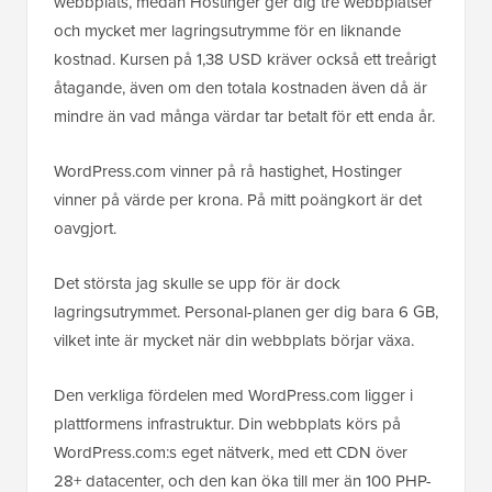
webbplats, medan Hostinger ger dig tre webbplatser
och mycket mer lagringsutrymme för en liknande
kostnad. Kursen på 1,38 USD kräver också ett treårigt
åtagande, även om den totala kostnaden även då är
mindre än vad många värdar tar betalt för ett enda år.
WordPress.com vinner på rå hastighet, Hostinger
vinner på värde per krona. På mitt poängkort är det
oavgjort.
Det största jag skulle se upp för är dock
lagringsutrymmet. Personal-planen ger dig bara 6 GB,
vilket inte är mycket när din webbplats börjar växa.
Den verkliga fördelen med WordPress.com ligger i
plattformens infrastruktur. Din webbplats körs på
WordPress.com:s eget nätverk, med ett CDN över
28+ datacenter, och den kan öka till mer än 100 PHP-