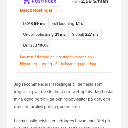
2,69 $/mån
Från
Besök Hostinger →
LCP
659 ms
Full laddning
1,1 s
Under belastning
21 ms
Globalt
227 ms
Driftstid
100%
Läs min fullständiga Hostinger-recension
·
Hostinger-kupong
·
Se fullständiga testdata
Jag rekommenderar Hostinger till de flesta som
frågar mig var de ska hosta sin webbplats. Jag hostar
mina egna personliga och hobby-sajter på den, och
den har förblivit pålitlig genom åren.
I mina hastighetstester laddades huvudinnehållet på