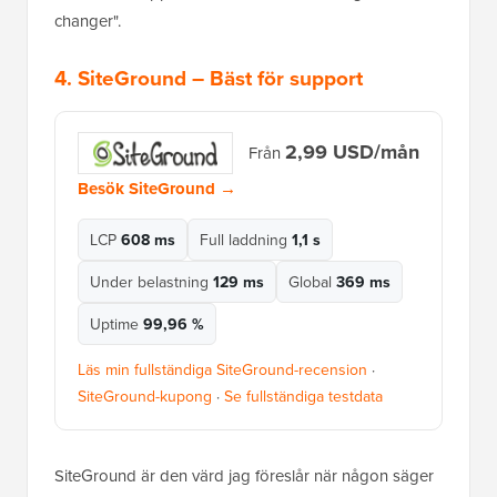
changer".
4.
SiteGround
– Bäst för support
2,99 USD/mån
Från
Besök SiteGround →
LCP
608 ms
Full laddning
1,1 s
Under belastning
129 ms
Global
369 ms
Uptime
99,96 %
Läs min fullständiga SiteGround-recension
·
SiteGround-kupong
·
Se fullständiga testdata
SiteGround är den värd jag föreslår när någon säger