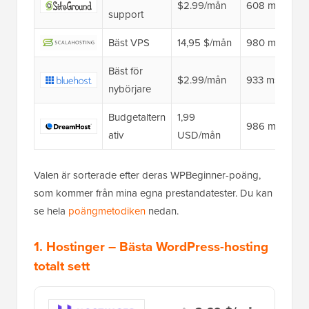
$2.99/mån
608 ms
support
Bäst VPS
14,95 $/mån
980 ms
Bäst för
$2.99/mån
933 ms
nybörjare
Budgetaltern
1,99
986 ms
ativ
USD/mån
Valen är sorterade efter deras WPBeginner-poäng,
som kommer från mina egna prestandatester. Du kan
se hela
poängmetodiken
nedan.
1.
Hostinger
– Bästa WordPress-hosting
totalt sett