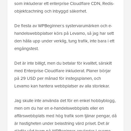
som inkluderar ett enterprise Cloudflare CDN, Redis-
objektcachning och inbyggd säkerhet.
De flesta av WPBeginner:s systervarumärken och e-
handelswebbplatser körs på Levamo, så jag har sett
den hålla upp under verklig, tung trafik, inte bara i ett
engångstest.
Det är inte billigt, men du betalar för kvalitet, särskilt
med Enterprise Cloudflare inkluderat. Planer börjar
på 29 USD per månad för instegsplanen, och
Levamo kan hantera webbplatser av alla storlekar.
Jag skulle inte använda det för en enkel hobbyblogg,
men om du har en e-handelswebbplats eller en
affärswebbplats med hög trafik som tjänar pengar, då
är hastigheten under belastning värd priset. Det är
därför vårt team på WPBeginner använder Levamo.