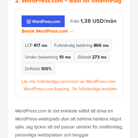
2.
WordPress.com
– Bäst för småföretag
1,38 USD/mån
Från
Besök WordPress.com →
LCP
417 ms
Fullständig laddning
866 ms
Under belastning
10 ms
Globalt
273 ms
Driftstid
100%
Läs min fullständiga recension av WordPress.com
·
WordPress.com-kupong
·
Se fullständiga testdata
WordPress.com är det enklaste sättet att driva en
WordPress-webbplats utan att behöva hantera något
själv. Jag tycker att det passar utmärkt för småföretag,
personliga webbplatser och bloggar.