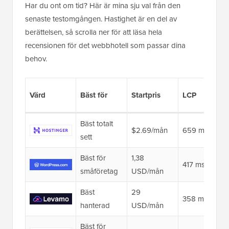
Har du ont om tid? Här är mina sju val från den
senaste testomgången. Hastighet är en del av
berättelsen, så scrolla ner för att läsa hela
recensionen för det webbhotell som passar dina
behov.
Värd
Bäst för
Startpris
LCP
Bäst totalt
$2.69/mån
659 ms
sett
Bäst för
1,38
417 ms
småföretag
USD/mån
Bäst
29
358 ms 👑
hanterad
USD/mån
Bäst för