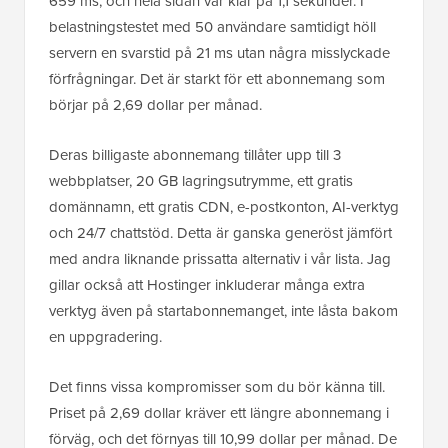
659 ms, och hela sidan var klar på 1,1 sekunder. I
belastningstestet med 50 användare samtidigt höll
servern en svarstid på 21 ms utan några misslyckade
förfrågningar. Det är starkt för ett abonnemang som
börjar på 2,69 dollar per månad.
Deras billigaste abonnemang tillåter upp till 3
webbplatser, 20 GB lagringsutrymme, ett gratis
domännamn, ett gratis CDN, e-postkonton, AI-verktyg
och 24/7 chattstöd. Detta är ganska generöst jämfört
med andra liknande prissatta alternativ i vår lista. Jag
gillar också att Hostinger inkluderar många extra
verktyg även på startabonnemanget, inte låsta bakom
en uppgradering.
Det finns vissa kompromisser som du bör känna till.
Priset på 2,69 dollar kräver ett längre abonnemang i
förväg, och det förnyas till 10,99 dollar per månad. De