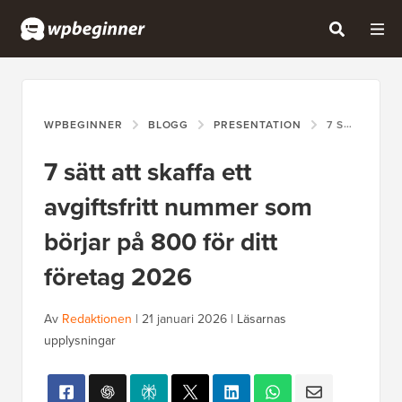
WPBEGINNER
BLOGG
PRESENTATION
7 SÄTT ATT SKAFFA ETT AVGIFTSFRITT NUMMER SOM BÖRJAR PÅ 800 FÖR DITT FÖRETAG 2026
7 sätt att skaffa ett
avgiftsfritt nummer som
börjar på 800 för ditt
företag 2026
Av
Redaktionen
|
21 januari 2026
|
Läsarnas
upplysningar