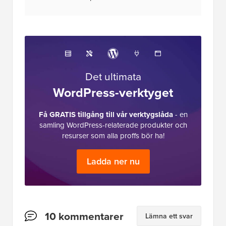
Det ultimata
WordPress-verktyget
Få GRATIS tillgång till vår verktygslåda
- en
samling WordPress-relaterade produkter och
resurser som alla proffs bör ha!
Ladda ner nu
Läsarnas
10 kommentarer
Lämna ett svar