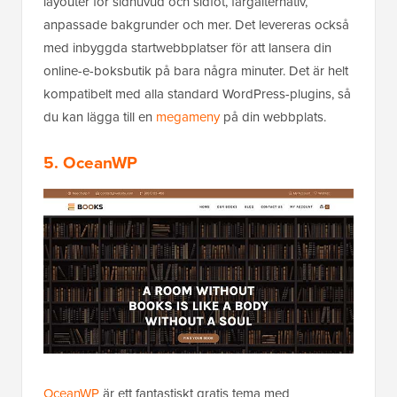
layouter för sidhuvud och sidfot, färgalternativ,
anpassade bakgrunder och mer. Det levereras också
med inbyggda startwebbplatser för att lansera din
online-e-boksbutik på bara några minuter. Det är helt
kompatibelt med alla standard WordPress-plugins, så
du kan lägga till en
megameny
på din webbplats.
5. OceanWP
OceanWP
är ett fantastiskt gratis tema med