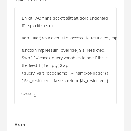
Enligt FAQ finns det ett sätt att göra undantag
för specifika sidor:
add_filter(‘restricted_site_access_is_restricted’,’impressum
function impressum_override( $is_restricted,
$wp ) { // check query variables to see if this is
the feed if ( ! empty( $wp-
>query_vars[‘pagename’] != ‘name-of-page’ ) )
{ $is_restricted = false; } return $is_restricted; }
Svara
Eran