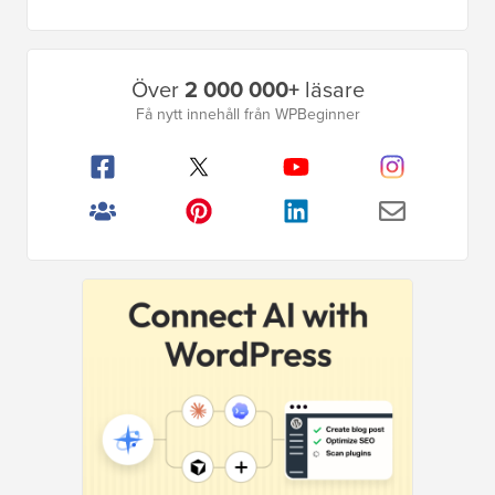
Primär
Över
2 000 000+
läsare
sidofält
Få nytt innehåll från WPBeginner