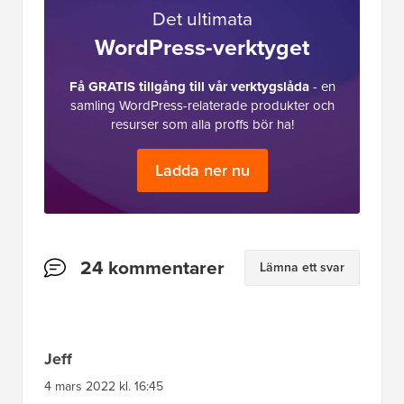
Det ultimata
WordPress-verktyget
Få GRATIS tillgång till vår verktygslåda
- en
samling WordPress-relaterade produkter och
resurser som alla proffs bör ha!
Ladda ner nu
Läsarnas
24 kommentarer
Lämna ett svar
interaktioner
Jeff
4 mars 2022 kl. 16:45