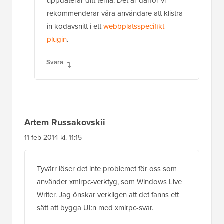
uppdaterar ditt tema. Det är därför vi
rekommenderar våra användare att klistra
in kodavsnitt i ett
webbplatsspecifikt
plugin
.
Svara
Artem Russakovskii
11 feb 2014 kl. 11:15
Tyvärr löser det inte problemet för oss som
använder xmlrpc-verktyg, som Windows Live
Writer. Jag önskar verkligen att det fanns ett
sätt att bygga UI:n med xmlrpc-svar.