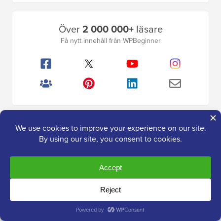
Primär
Över
2 000 000+
läsare
sidofält
Få nytt innehåll från WPBeginner