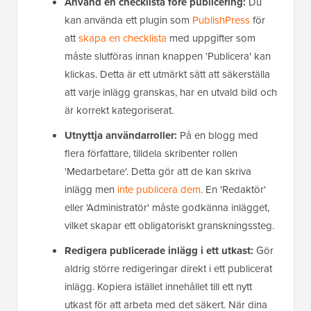
Använd en checklista före publicering:
Du
kan använda ett plugin som
PublishPress
för
att
skapa en checklista
med uppgifter som
måste slutföras innan knappen 'Publicera' kan
klickas. Detta är ett utmärkt sätt att säkerställa
att varje inlägg granskas, har en utvald bild och
är korrekt kategoriserat.
Utnyttja användarroller:
På en blogg med
flera författare, tilldela skribenter rollen
'Medarbetare'. Detta gör att de kan skriva
inlägg men
inte publicera dem
. En 'Redaktör'
eller 'Administratör' måste godkänna inlägget,
vilket skapar ett obligatoriskt granskningssteg.
Redigera publicerade inlägg i ett utkast:
Gör
aldrig större redigeringar direkt i ett publicerat
inlägg. Kopiera istället innehållet till ett nytt
utkast för att arbeta med det säkert. När dina