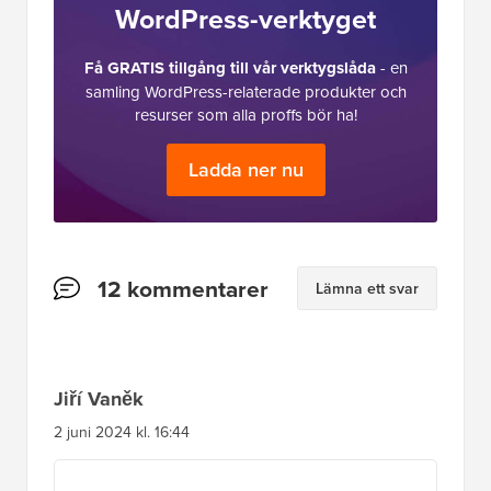
WordPress-verktyget
Få GRATIS tillgång till vår verktygslåda
- en
samling WordPress-relaterade produkter och
resurser som alla proffs bör ha!
Ladda ner nu
Läsarnas
12 kommentarer
Lämna ett svar
interaktioner
Jiří Vaněk
2 juni 2024 kl. 16:44