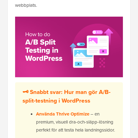
webbplats.
🗝️ Snabbt svar: Hur man gör A/B-
split-testning i WordPress
Använda Thrive Optimize
– en
premium, visuell dra-och-släpp-lösning
perfekt för att testa hela landningssidor.