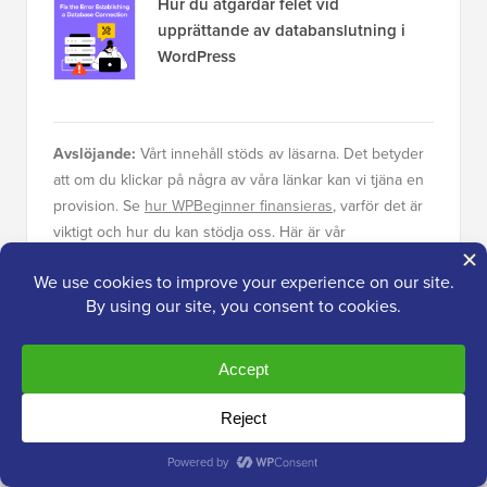
Hur du åtgärdar felet vid
upprättande av databanslutning i
WordPress
Avslöjande:
Vårt innehåll stöds av läsarna. Det betyder
att om du klickar på några av våra länkar kan vi tjäna en
provision. Se
hur WPBeginner finansieras
, varför det är
viktigt och hur du kan stödja oss. Här är vår
redaktionella process
.
Om redaktionen
Redaktionellt team på WPBeginner är ett team
av WordPress-experter ledda av Syed Balkhi
med över 16 års erfarenhet av WordPress,
webbhotell, e-handel, SEO och