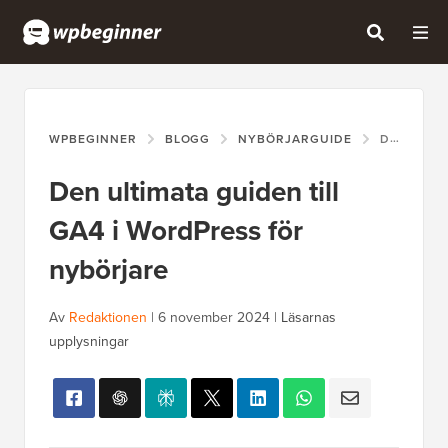
WPBEGINNER
BLOGG
NYBÖRJARGUIDE
DEN ULTIMATA GUIDEN TILL GA4 I WORDPRESS FÖR NYBÖRJARE
Den ultimata guiden till
GA4 i WordPress för
nybörjare
Av
Redaktionen
|
6 november 2024
|
Läsarnas
upplysningar