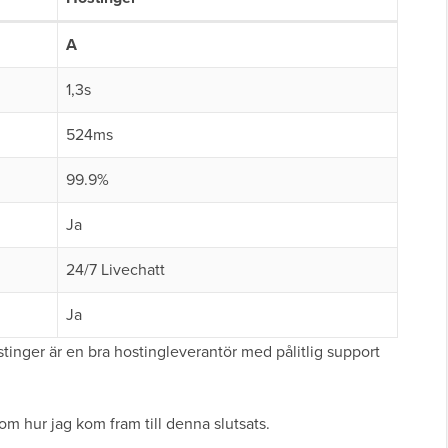
A
1,3s
524ms
99.9%
Ja
24/7 Livechatt
Ja
stinger är en bra hostingleverantör med pålitlig support
 om hur jag kom fram till denna slutsats.