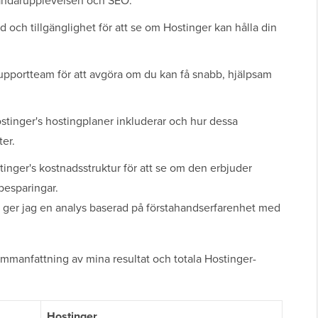
vändarupplevelsen och SEO.
och tillgänglighet för att se om Hostinger kan hålla din
upportteam för att avgöra om du kan få snabb, hjälpsam
tinger's hostingplaner inkluderar och hur dessa
er.
inger's kostnadsstruktur för att se om den erbjuder
besparingar.
 ger jag en analys baserad på förstahandserfarenhet med
ammanfattning av mina resultat och totala Hostinger-
Hostinger