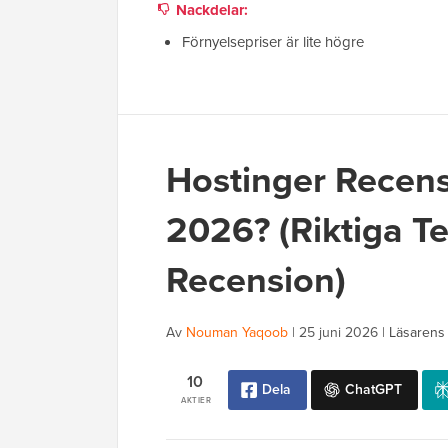
Nackdelar:
Förnyelsepriser är lite högre
Hostinger Recens
2026? (Riktiga Te
Recension)
Av
Nouman Yaqoob
|
25 juni 2026
|
Läsarens
10
Dela
ChatGPT
AKTIER