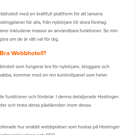
bhotell med en kraftfull plattform för att lansera
ingplaner för alla, från nybörjare till stora företag.
laner inkluderar massor av användbara funktioner. Se min
öra om de är rätt val för dig.
 Bra Webbhotell?
webbhotell som fungerar bra för nybörjare, bloggare och
snabba, kommer med en ren kontrollpanel som heter
.
de funktioner och fördelar. I denna detaljerade Hostinger-
kter och testa deras påståenden inom dessa
ollerade hur snabbt webbplatser som hostas på Hostinger