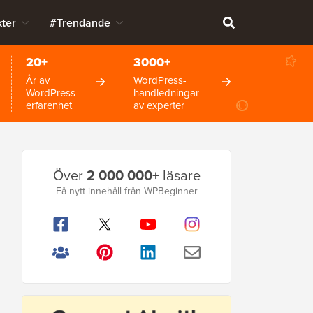
ter
#Trendande
20+
3000+
År av
WordPress-
WordPress-
handledningar
erfarenhet
av experter
Primär
Över
2 000 000+
läsare
sidofält
Få nytt innehåll från WPBeginner