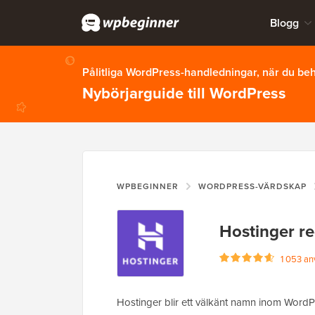
Blogg
Pålitliga WordPress-handledningar, när du b
Nybörjarguide till WordPress
WPBEGINNER
WORDPRESS-VÄRDSKAP
Hostinger r
1 053 an
Hostinger blir ett välkänt namn inom Word