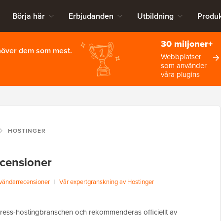
Börja här
Erbjudanden
Utbildning
Produk
30 miljoner+
ehöver dem som mest.
Webbplatser
som använder
våra plugins
HOSTINGER
ecensioner
vändarrecensioner
|
Vår expertgranskning av Hostinger
Press-hostingbranschen och rekommenderas officiellt av