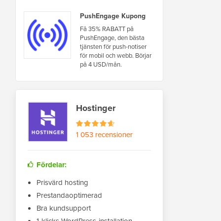
PushEngage Kupong
Få 35% RABATT på
PushEngage, den bästa
tjänsten för push-notiser
för mobil och webb. Börjar
på 4 USD/mån.
Hostinger
1 053 recensioner
Fördelar:
Prisvärd hosting
Prestandaoptimerad
Bra kundsupport
1-klicks WordPress-installation