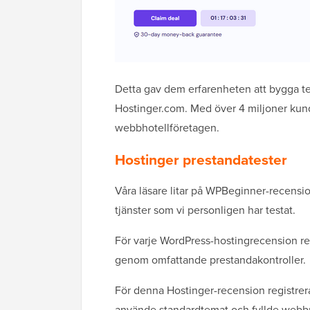
Detta gav dem erfarenheten att bygga t
Hostinger.com. Med över 4 miljoner kund
webbhotellföretagen.
Hostinger prestandatester
Våra läsare litar på WPBeginner-recens
tjänster som vi personligen har testat.
För varje WordPress-hostingrecension reg
genom omfattande prestandakontroller.
För denna Hostinger-recension registrer
använde standardtemat och fyllde webbp