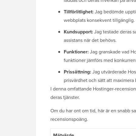
laddas och deras inverkan på an
Tillförlitlighet:
Jag bedömde upptid 
webbplats konsekvent tillgänglig.
Kundsupport:
Jag testade deras s
assistans när det behövs.
Funktioner:
Jag granskade vad Hos
funktioner jämförs med konkurrent
Prissättning:
Jag utvärderade Host
prisvärdhet och sätt att maximera 
I denna omfattande Hostinger-recension
deras tjänster.
Om du har ont om tid, här är en snabb s
recensionspoäng.
Mätvärde