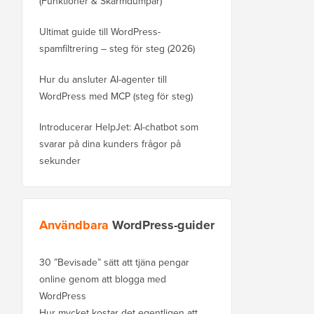
(Funktioner & Skärmdumpar)
Ultimat guide till WordPress-
spamfiltrering – steg för steg (2026)
Hur du ansluter AI-agenter till
WordPress med MCP (steg för steg)
Introducerar HelpJet: AI-chatbot som
svarar på dina kunders frågor på
sekunder
Användbara
WordPress-guider
30 ”Bevisade” sätt att tjäna pengar
online genom att blogga med
WordPress
Hur mycket kostar det egentligen att